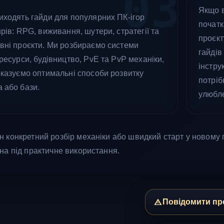
03
Якщо в
иходять гайди для популярних ПК-ігор
початк
рів: RPG, виживання, шутери, стратегії та
проєкт
вні проєкти. Ми розбираємо системи
гайдів
ресурси, будівництво, PvE та PvP механіки,
інстру
оказуємо оптимальні способи розвитку
потріб
 або бази.
улюбле
 конкретний розбір механіки або швидкий старт у новому пр
на під практичне використання.
Повідомити пр