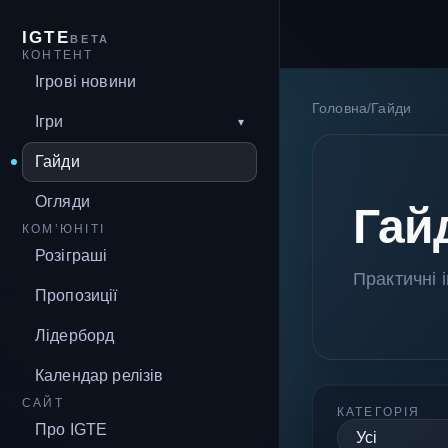
IGTE
BETA
КОНТЕНТ
Ігрові новини
Головна
/
Гайди
Ігри
Гайди
Огляди
Гайд
КОМ’ЮНІТІ
Розіграші
Практичні і
Пропозиції
Лідерборд
Календар релізів
САЙТ
КАТЕГОРІЯ
Про IGTE