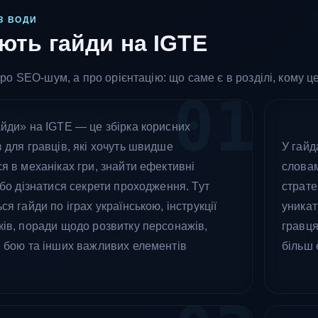
З ВОДИ
ють гайди на IGTE
ро SEO-шум, а про орієнтацію: що саме є в розділі, кому ц
01
айди» на IGTE — це збірка корисних
 для гравців, які хочуть швидше
У гайд
я в механіках гри, знайти ефективні
словам
або дізнатися секрети проходження. Тут
страте
ся гайди по іграх українською, інструкції
уникат
ків, поради щодо розвитку персонажів,
гравця
, бою та інших важливих елементів
більш 
.