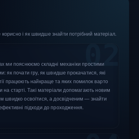
е корисно і як швидше знайти потрібний матеріал.
02
ах ми пояснюємо складні механіки простими
и: як почати гру, як швидше прокачатися, які
гії працюють найкраще та яких помилок варто
и на старті. Такі матеріали допомагають новим
м швидко освоїтися, а досвідченим — знайти
ефективні підходи до проходження.