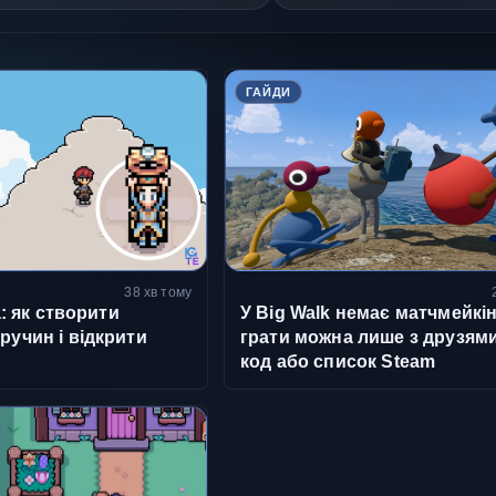
ГАЙДИ
38 хв тому
ia: як створити
У Big Walk немає матчмейкін
ручин і відкрити
грати можна лише з друзями
код або список Steam