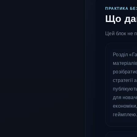
ПРАКТИКА БЕ
Що да
Цей блок не п
Розділ «Г
матеріалів
розібратис
стратегії 
публікують
для новач
економіки
геймплею