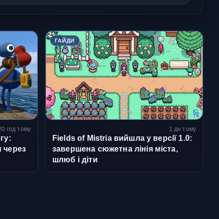
ГАЙДИ
20 год тому
1 дн тому
гу:
Fields of Mistria вийшла у версії 1.0:
 через
завершена сюжетна лінія міста,
шлюб і діти