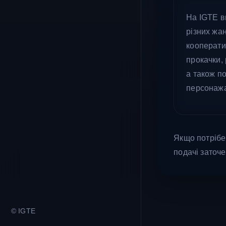
На IGTE в
різних жан
кооперати
прокачки, 
а також п
персонажа
Якщо потрібен
подачі заточе
© IGTE