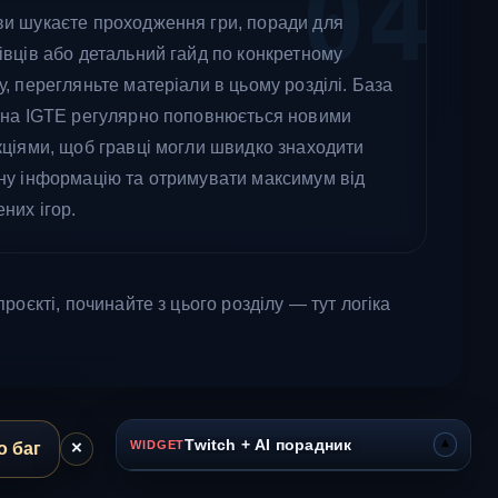
04
и шукаєте проходження гри, поради для
івців або детальний гайд по конкретному
у, перегляньте матеріали в цьому розділі. База
 на IGTE регулярно поповнюється новими
кціями, щоб гравці могли швидко знаходити
ну інформацію та отримувати максимум від
них ігор.
оєкті, починайте з цього розділу — тут логіка
▾
Twitch + AI порадник
×
WIDGET
о баг