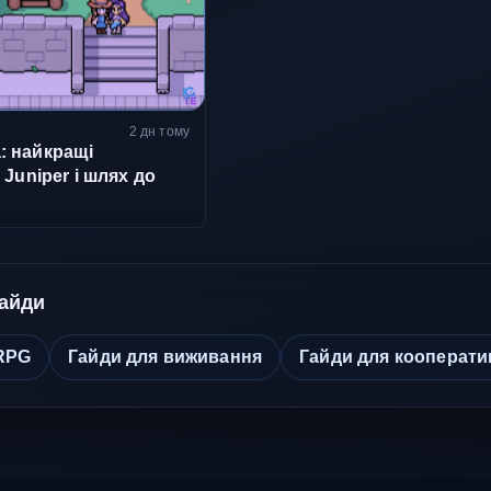
2 дн тому
ia: найкращі
Juniper і шлях до
гайди
RPG
Гайди для виживання
Гайди для кооперати