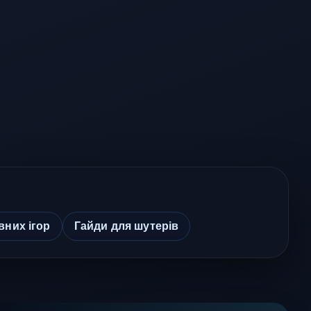
вних ігор
Гайди для шутерів