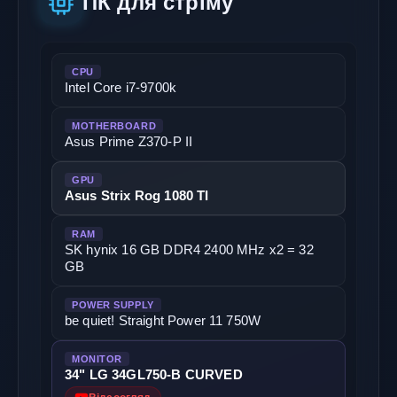
ПК для стріму
CPU
Intel Core i7-9700k
MOTHERBOARD
Asus Prime Z370-P II
GPU
Asus Strix Rog 1080 TI
RAM
SK hynix 16 GB DDR4 2400 MHz х2 = 32
GB
POWER SUPPLY
be quiet! Straight Power 11 750W
MONITOR
34" LG 34GL750-B CURVED