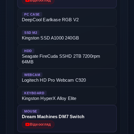
Відеоогляд
PC CASE
DeepCool Earlkase RGB V2
SSD M2
Kingston SSD A1000 240GB
HDD
Seagate FireCuda SSHD 2TB 7200rpm
64MB
WEBCAM
Logitech HD Pro Webcam C920
KEYBOARD
Kingston HyperX Alloy Elite
MOUSE
Dream Machines DM7 Switch
Відеоогляд