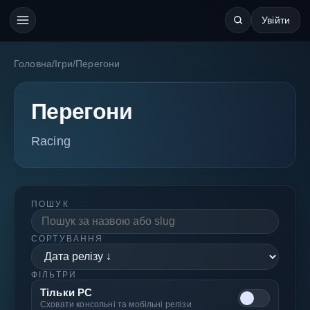
Увійти
Головна
/
Ігри
/
Перегони
Перегони
Racing
ПОШУК
СОРТУВАННЯ
ФІЛЬТРИ
Тільки PC
Сховати консольні та мобільні релізи