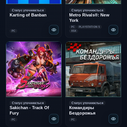
Статус уточнюється
Статус уточнюється
Karting of Banban
Metro Rivals®: New
York
PC
PLAYSTATION 5
PC
XSX
Статус уточнюється
Статус уточнюється
Sakichan - Track Of
Командиры
Fury
Бездорожья
PC
PC