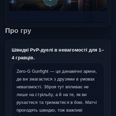
Про гру
Швидкі PvP-дуелі в невагомості для 1–
4 гравців.
Zero-G Gunfight — це динамічні арени,
де ви змагаєтеся з друзями в умовах
невагомості. Зброя тут впливає не
лише на стрільбу, а й на те, як ви
рухаєтеся та тримаєтеся в бою. Матчі
проходять швидко, тож важливі