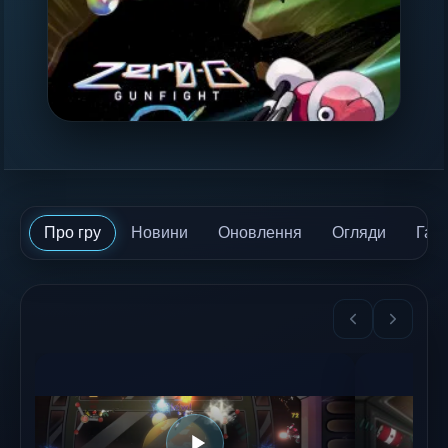
Про гру
Новини
Оновлення
Огляди
Гай