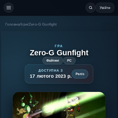
Увійти
Головна
/
Ігри
/
Zero-G Gunfight
ГРА
Zero-G Gunfight
Файтинг
PC
ДОСТУПНА З
Реліз
17 лютого 2023 р.