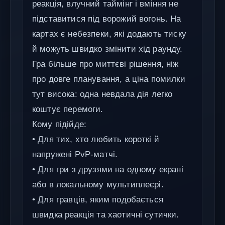
реакція, влучний таймінг і вміння не
підставитися під ворожий вогонь. На
картах є небезпеки, які додають тиску
й можуть швидко змінити хід раунду.
Гра більше про миттєві рішення, ніж
про довге планування, а ціна помилки
тут висока: одна невдала дія легко
коштує перемоги.
Кому підійде:
• Для тих, хто любить короткі й
напружені PvP-матчі.
• Для гри з друзями на одному екрані
або в локальному мультиплеєрі.
• Для гравців, яким подобається
швидка реакція та хаотичні сутички.