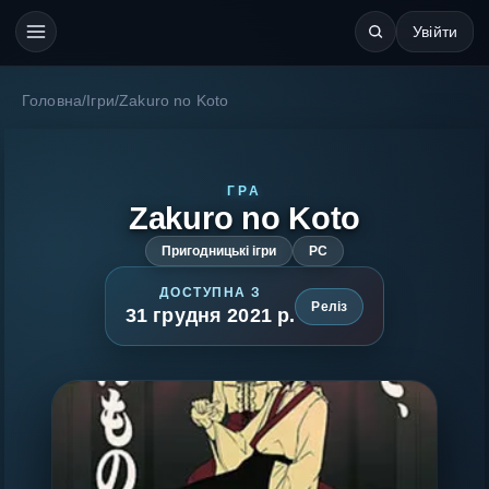
Увійти
Головна
/
Ігри
/
Zakuro no Koto
ГРА
Zakuro no Koto
Пригодницькі ігри
PC
ДОСТУПНА З
Реліз
31 грудня 2021 р.