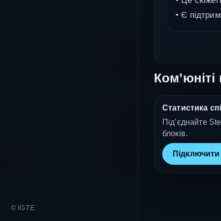
• Це сюжет
• Є підтрим
Ком’юніті 
Статистика спі
Під’єднайте Ste
блоків.
Підключити
© IGTE