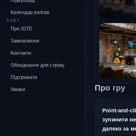
Лідерборд
Календар релізів
САЙТ
Про IGTE
Замовлення
Контакти
Обладнання для стріму
Підтримати
Про гру
Умови
Point-and-c
зупинити не
далеко за м