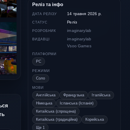
Реліз та інфо
14 травня 2026 р.
ДАТА РЕЛІЗУ
Реліз
СТАТУС
imaginarylab
РОЗРОБНИК
imaginarylab
ВИДАВЦІ
Vsoo Games
ПЛАТФОРМИ
PC
РЕЖИМИ
Соло
МОВИ
Англійська
Французька
Італійська
Німецька
Іспанська (Іспанія)
ться
Китайська (спрощена)
ть
Китайська (традиційна)
Корейська
Ще 1