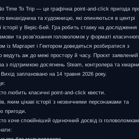
 No Time To Trip — це графічна point-and-click пригода пр
го винахідника та художницю, які опиняються в центрі
 історії у Веріс-Бей. Гра робить ставку на дослідження
озмови та розв’язання головоломок у форматі класичног
ом із Маргарет і Гектором доведеться розбиратися з
о ведуть аж до межі простору й часу. Проєкт заявлений
ра з підтримкою досягнень Steam, контролера та хмарн
 Вихід заплановано на 14 травня 2026 року.
е:
хто любить класичні point-and-click квести.
ів, яким цікаві історії з незвичними персонажами та
ю пригоди.
 хто хоче спокійніший одиночний досвід із головоломкам
нати: