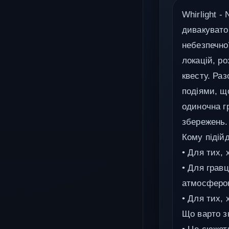
Whirlight -
дивакувато
небезпечної
локацій, р
квесту. Раз
подіями, щ
одиночна г
збережень.
Кому підійд
• Для тих, 
• Для гравц
атмосферо
• Для тих,
Що варто з