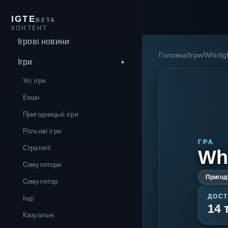
IGTE
BETA
КОНТЕНТ
Ігрові новини
Головна
/
Ігри
/
Whirlig
Ігри
Усі ігри
Екшн
Пригодницькі ігри
Рольові ігри
ГРА
Стратегії
Whi
Симулятори
Пригодн
Симулятор
ДОСТ
Інді
14 
Казуальні