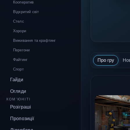
Кооператив
Відкритий світ
Стелс
Хорори
Виживання та крафтинг
Перегони
Файтинг
Про гру
Но
Спорт
Гайди
Огляди
КОМ’ЮНІТІ
Розіграші
Пропозиції