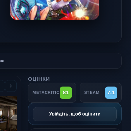
жі
ОЦІНКИ
81
7.1
METACRITIC
STEAM
Увійдіть, щоб оцінити