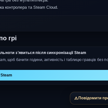
на гра без мультиплеєра.
ка контролера та Steam Cloud.
по грі
льноти з’явиться після синхронізації Steam
am, щоб бачити години, активність і таблицю гравців без п
 Steam
Повідомити пр