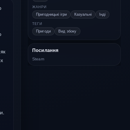
ЖАНРИ
о
Пригодницькі ігри
Казуальні
Інді
ТЕГИ
Пригоди
Вид збоку
о
Посилання
 як
Steam
их
и.