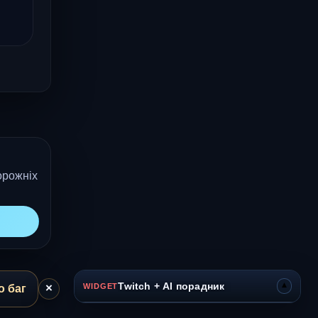
орожніх
▾
Twitch + AI порадник
×
WIDGET
о баг