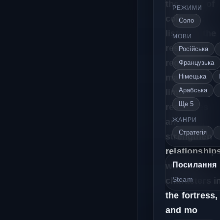
the brink of
РЕЖИМИ
collapse:
Соло
listen to the
МОВИ
residents’
Російська
requests,
Французька
manage
Німецька
Арабська
limited
Ще 5
resources
and time,
ЖАНРИ
Стратегія
strengthen
relationship
with key
Посилання
characters i
Steam
the fortress,
and mo