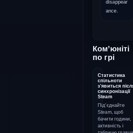
disappear
ance.
Ком’юніті
по грі
Статистика
спільноти
з’явиться післ
синхронізації
Steam
Під’єднайте
Steam, щоб
бачити години,
активність і
таблицю гравці