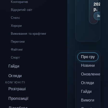
Кооператив
2027
р.
Відкритий світ
Заплан
Стелс
Хорори
Виживання та крафтинг
Перегони
Файтинг
Про гру
Спорт
Новини
Гайди
Оновлення
Огляди
КОМ’ЮНІТІ
Огляди
Розіграші
Гайди
Пропозиції
Вимоги