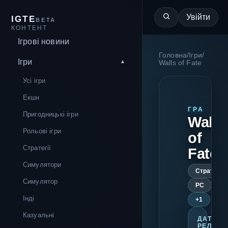
Увійти
IGTE
BETA
КОНТЕНТ
Ігрові новини
Головна
/
Ігри
/
Ігри
Walls of Fate
Усі ігри
Екшн
ГРА
Пригодницькі ігри
Walls
Рольові ігри
of
Стратегії
Fate
Симулятори
Стратегія
Симулятор
PC
Інді
+1
Казуальні
ДАТА
РЕЛІЗУ