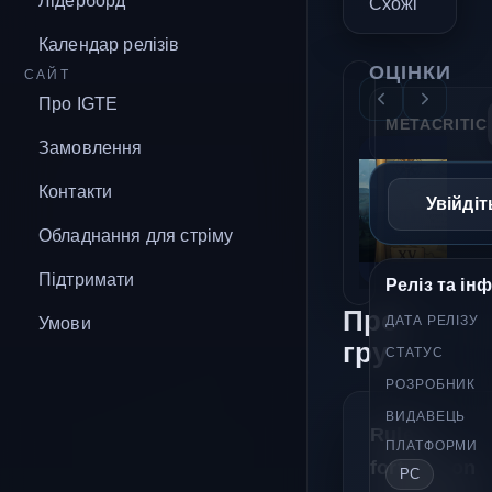
Лідерборд
Схожі
Календар релізів
ОЦІНКИ
САЙТ
Про IGTE
METACRITIC
Замовлення
Контакти
Увійдіт
Обладнання для стріму
Підтримати
Реліз та ін
Про
Умови
ДАТА РЕЛІЗУ
гру
СТАТУС
РОЗРОБНИК
ВИДАВЕЦЬ
Rule a
ПЛАТФОРМИ
fortress on
PC