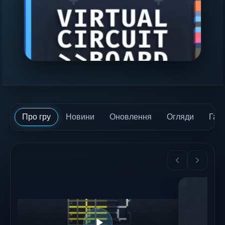
Про гру
Новини
Оновлення
Огляди
Гай