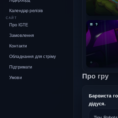
Лідерборд
Календар релізів
САЙТ
Про IGTE
Замовлення
Контакти
Обладнання для стріму
Підтримати
Про гру
Умови
Барвиста го
дідуся.
Tiny Robots