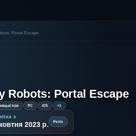
obots: Portal Escape
y Robots: Portal Escape
ицькі ігри
PC
iOS
+1
УПНА З
Реліз
жовтня 2023 р.