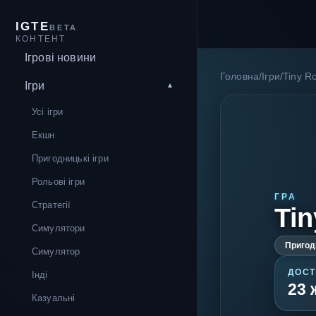
IGTE
BETA
КОНТЕНТ
Ігрові новини
Головна
/
Ігри
/
Tiny R
Ігри
Усі ігри
Екшн
Пригодницькі ігри
Рольові ігри
ГРА
Стратегії
Tin
Симулятори
Пригодн
Симулятор
ДОСТ
Інді
23 
Казуальні