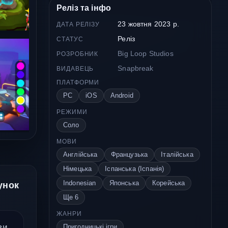
Реліз та інфо
23 жовтня 2023 р.
ДАТА РЕЛІЗУ
Реліз
СТАТУС
Big Loop Studios
РОЗРОБНИК
Snapbreak
ВИДАВЕЦЬ
ПЛАТФОРМИ
PC
iOS
Android
РЕЖИМИ
Соло
МОВИ
Англійська
Французька
Італійська
Німецька
Іспанська (Іспанія)
Indonesian
Японська
Корейська
унок
Ще 6
ЖАНРИ
ви
Пригодницькі ігри