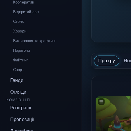
Кооператив
Відкритий світ
Стелс
Хорори
Виживання та крафтинг
Перегони
Файтинг
Про гру
Но
Спорт
Гайди
Огляди
КОМ’ЮНІТІ
Розіграші
Пропозиції