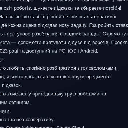
 світ роботів, шукаєте підказки та збираєте потрібні
а вас чекають різні рівні й незвичні альтернативні
 де кожна сцена підкидає нову задачу. Гра робить став
ь і поступове розв’язання складних загадок. Окремо тут
мета — допомогти врятувати дідуся від ворогів. Проєкт
23 році та доступний на PC, iOS і Android.
е:
 хто любить спокійно розбиратися з головоломками.
ів, яким подобаються короткі пошуки предметів і
 підказок.
хто хоче легку пригодницьку гру з роботами та
им сетингом.
нати:
на гра без кооперативу.