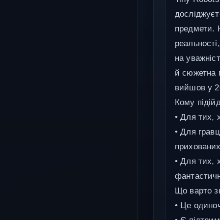
досліджуєте
предмети. Н
реальності,
на уважніст
й сюжетна 
вийшов у 20
Кому підійд
• Для тих,
• Для гравц
прихованих
• Для тих, 
фантастичн
Що варто з
• Це одиноч