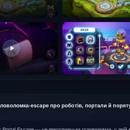
ловоломка-escape про роботів, портали й порят
: Portal Escape — це пригодницька головоломка, у якій 