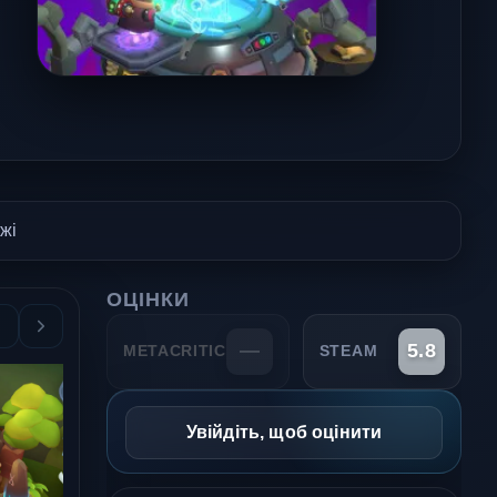
жі
ОЦІНКИ
—
5.8
METACRITIC
STEAM
Увійдіть, щоб оцінити