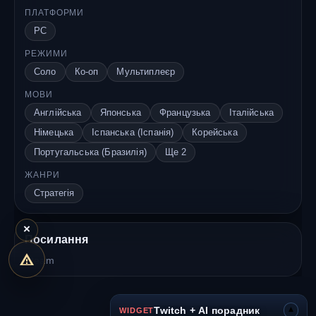
ПЛАТФОРМИ
PC
РЕЖИМИ
Соло
Ко-оп
Мультиплеєр
МОВИ
Англійська
Японська
Французька
Італійська
Німецька
Іспанська (Іспанія)
Корейська
Португальська (Бразилія)
Ще 2
ЖАНРИ
Стратегія
×
Посилання
Steam
▾
Twitch + AI порадник
WIDGET