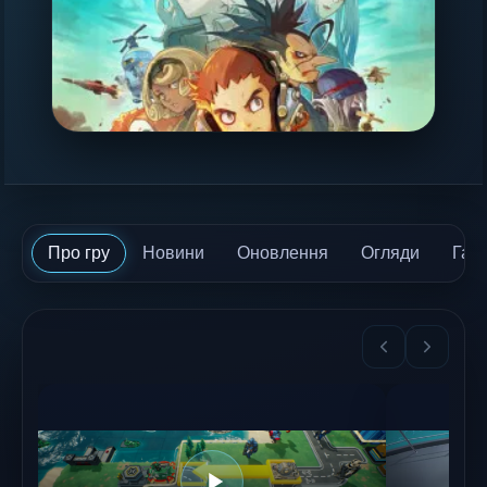
Про гру
Новини
Оновлення
Огляди
Гай