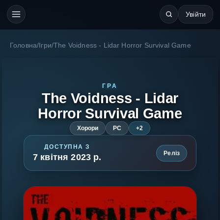
Увійти
Головна
/
Ігри
/
The Voidness - Lidar Horror Survival Game
ГРА
The Voidness - Lidar
Horror Survival Game
Хорори
PC
+2
ДОСТУПНА З
Реліз
7 квітня 2023 р.