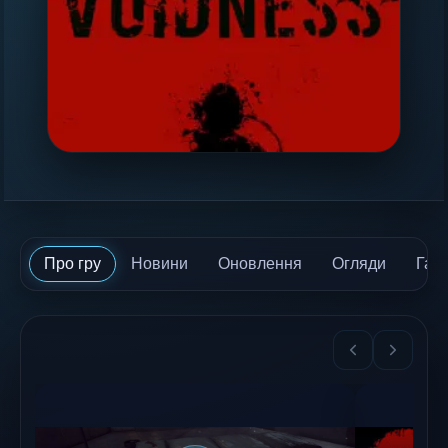
Про гру
Новини
Оновлення
Огляди
Гай