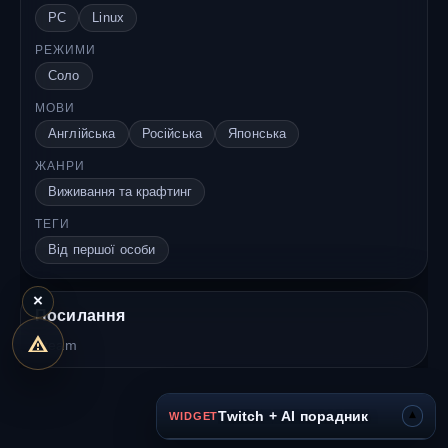
PC
Linux
РЕЖИМИ
Соло
МОВИ
Англійська
Російська
Японська
ЖАНРИ
Виживання та крафтинг
ТЕГИ
Від першої особи
×
Посилання
Steam
▾
Twitch + AI порадник
WIDGET