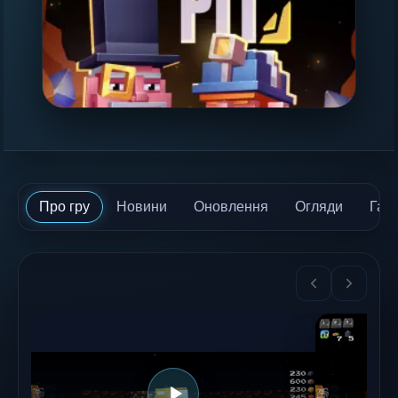
Про гру
Новини
Оновлення
Огляди
Гай