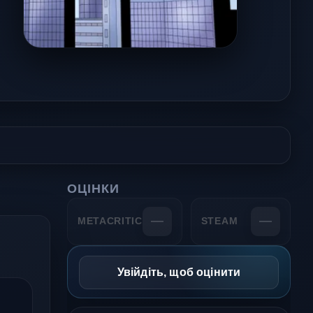
ОЦІНКИ
—
—
METACRITIC
STEAM
Увійдіть, щоб оцінити