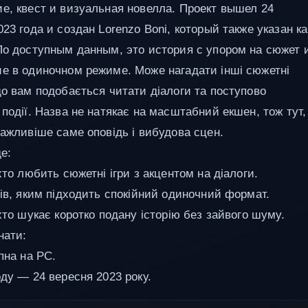
е, квест и визуальная новелла. Проект вышел 24
23 года и создан Lorenzo Boni, который также указан ка
По доступным данным, это история с упором на сюжет 
е в одиночном режиме. Може нагадати інші сюжетні
що вам подобається читати діалоги та поступово
 події. Назва не натякає на масштабний екшен, тож тут,
важливіше саме оповідь і вибудова сцен.
е:
хто любить сюжетні ігри з акцентом на діалоги.
ців, яким підходить спокійний одиночний формат.
хто шукає коротко подану історію без зайвого шуму.
нати:
пна на PC.
оду — 24 вересня 2023 року.