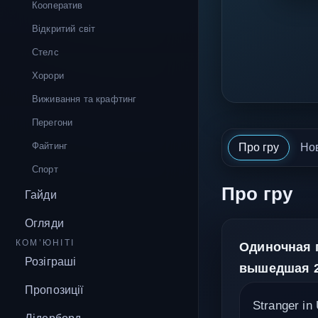
Кооператив
Відкритий світ
Стелс
Хорори
Виживання та крафтинг
Перегони
Файтинг
Про гру
Но
Спорт
Про гру
Гайди
Огляди
КОМ’ЮНІТІ
Одиночная 
Розіграші
вышедшая 24
Пропозиції
Stranger i