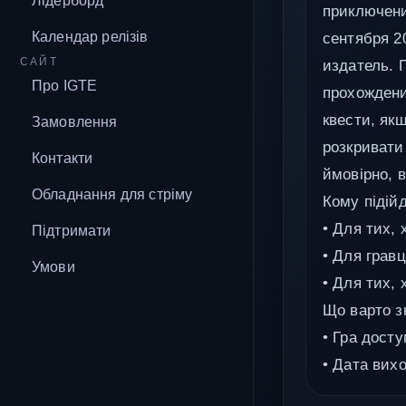
Лідерборд
приключени
Календар релізів
сентября 20
САЙТ
издатель. 
Про IGTE
прохождени
квести, як
Замовлення
розкривати
Контакти
ймовірно, 
Обладнання для стріму
Кому підійд
• Для тих, 
Підтримати
• Для грав
Умови
• Для тих, 
Що варто з
• Гра досту
• Дата вих