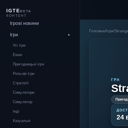
IGTE
BETA
КОНТЕНТ
Ігрові новини
Головна
/
Ігри
/
Strange
Ігри
Усі ігри
Екшн
Пригодницькі ігри
Рольові ігри
ГРА
Стратегії
Str
Симулятори
Пригодн
Симулятор
ДОСТ
Інді
24 
Казуальні