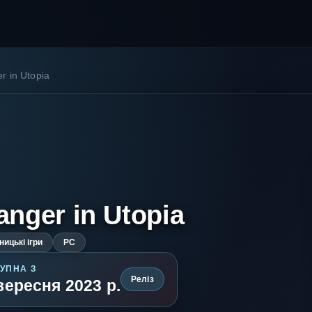
r in Utopia
anger in Utopia
ицькі ігри
PC
УПНА З
Реліз
вересня 2023 р.