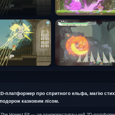
D-платформер про спритного ельфа, магію стихі
подорож казковим лісом.
 - The Honest Elf — це однокористувацький 2D-платформ