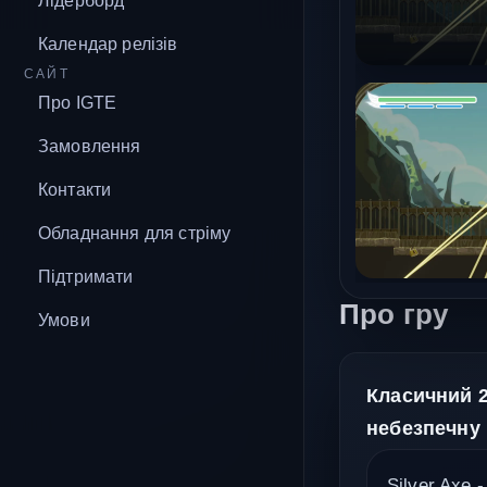
Лідерборд
Календар релізів
САЙТ
Про IGTE
Замовлення
Контакти
Обладнання для стріму
Підтримати
Про гру
Умови
Класичний 2
небезпечну 
Silver Axe