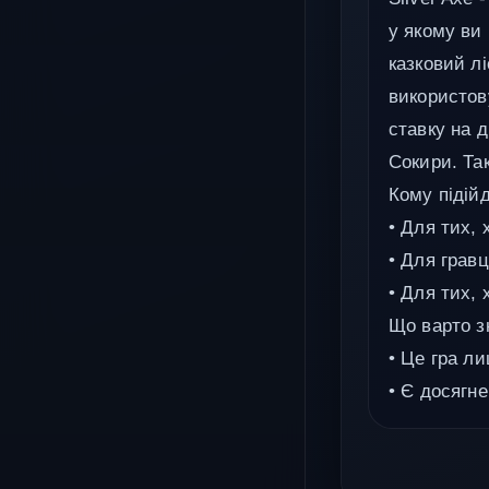
у якому ви
казковий л
використов
ставку на д
Сокири. Та
Кому підійд
• Для тих,
• Для гравц
• Для тих, 
Що варто з
• Це гра л
• Є досягн