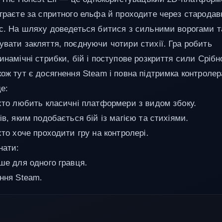
 граєте за спритного ельфа й проходите через стародав
іс. На шляху доведеться битися з сильними ворогами т
увати закляття, поєднуючи чотири стихії. Гра робить
инамічні стрибки, бій і поступове розкриття сили Срібн
кож тут є досягнення Steam і повна підтримка контролер
е:
 хто любить класичні платформери з видом збоку.
ів, яким подобається бій із магією та стихіями.
хто хоче проходити гру на контролері.
нати:
ише для одного гравця.
ення Steam.