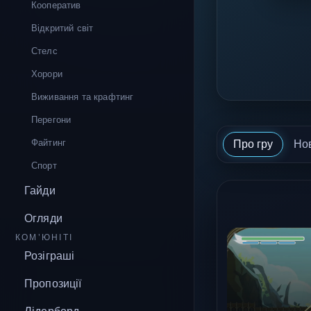
Кооператив
Відкритий світ
Стелс
Хорори
Виживання та крафтинг
Перегони
Файтинг
Про гру
Но
Спорт
Гайди
Огляди
КОМ’ЮНІТІ
Розіграші
Пропозиції