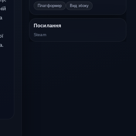
Платформер
Вид збоку
ній
а
Посилання
Steam
ої
а.