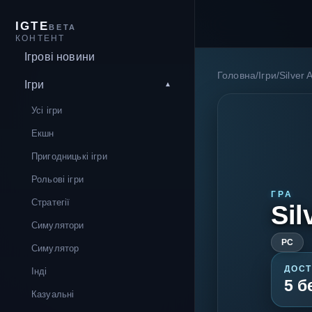
IGTE
BETA
КОНТЕНТ
Ігрові новини
Головна
/
Ігри
/
Silver 
Ігри
Усі ігри
Екшн
Пригодницькі ігри
Рольові ігри
ГРА
Стратегії
Sil
Симулятори
PC
Симулятор
ДОСТ
Інді
5 б
Казуальні