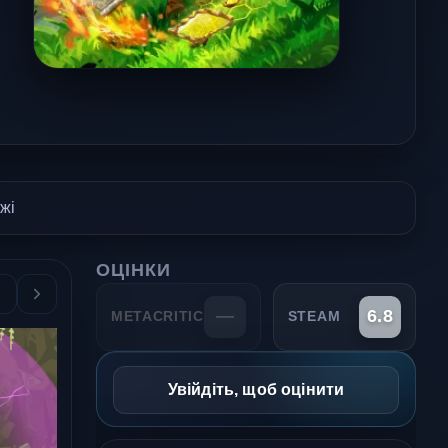
жі
ОЦІНКИ
—
6.8
METACRITIC
STEAM
Увійдіть, щоб оцінити