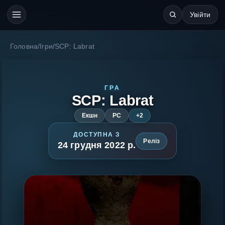
Увійти
Головна
/
Ігри
/
SCP: Labrat
ГРА
SCP: Labrat
Екшн
PC
+2
ДОСТУПНА З
Реліз
24 грудня 2022 р.