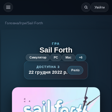
Увійти
Головна
/
Ігри
/
Sail Forth
ГРА
Sail Forth
Симулятор
PC
Mac
+6
ДОСТУПНА З
Реліз
22 грудня 2022 р.