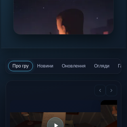
Про гру
Новини
Оновлення
Огляди
Гай