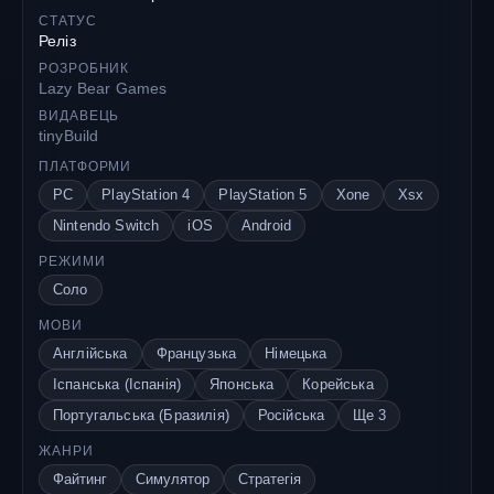
СТАТУС
Реліз
РОЗРОБНИК
Lazy Bear Games
ВИДАВЕЦЬ
tinyBuild
ПЛАТФОРМИ
PC
PlayStation 4
PlayStation 5
Xone
Xsx
Nintendo Switch
iOS
Android
РЕЖИМИ
Соло
МОВИ
Англійська
Французька
Німецька
Іспанська (Іспанія)
Японська
Корейська
Португальська (Бразилія)
Російська
Ще 3
ЖАНРИ
Файтинг
Симулятор
Стратегія