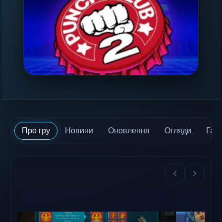
Про гру
Новини
Оновлення
Огляди
Гай