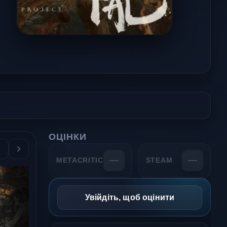
ОЦІНКИ
—
—
METACRITIC
STEAM
Увійдіть, щоб оцінити