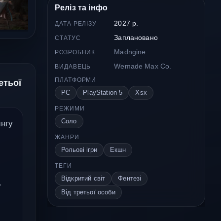
Реліз та інфо
2027 р.
ДАТА РЕЛІЗУ
Заплановано
СТАТУС
Madngine
РОЗРОБНИК
Wemade Max Co.
ВИДАВЕЦЬ
ПЛАТФОРМИ
етьої
PC
PlayStation 5
Xsx
РЕЖИМИ
Соло
ингу
ЖАНРИ
Рольові ігри
Екшн
ТЕГИ
Відкритий світ
Фентезі
.
Від третьої особи