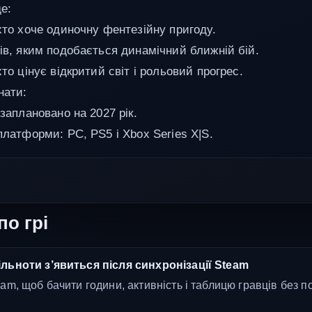
е:
 хто хоче одиночну фентезійну пригоду.
ців, яким подобається динамічний ближній бій.
хто цінує відкритий світ і рольовий прогрес.
нати:
 заплановано на 2027 рік.
платформи: PC, PS5 і Xbox Series X|S.
по грі
льноти з’явиться після синхронізації Steam
am, щоб бачити години, активність і таблицю гравців без п