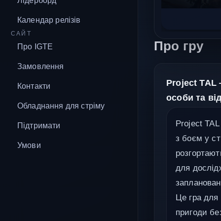
Лідерборд
Календар релізів
САЙТ
Про гру
Про IGTE
Замовлення
Project TAL
Контакти
особи та ві
Обладнання для стріму
Project TA
Підтримати
з боєм у ст
Умови
розгортають
для дослід
заплановани
Це гра для 
пригоди бе