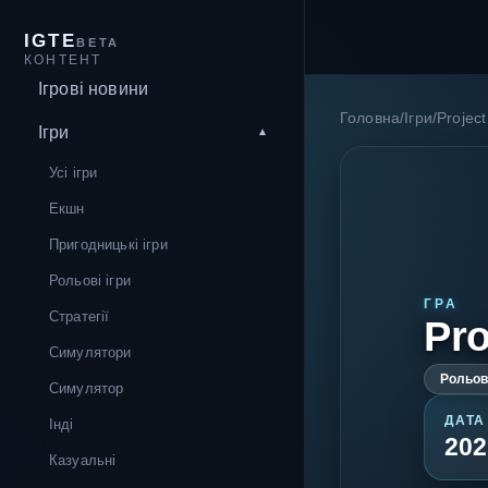
IGTE
BETA
КОНТЕНТ
Ігрові новини
Головна
/
Ігри
/
Projec
Ігри
Усі ігри
Екшн
Пригодницькі ігри
Рольові ігри
ГРА
Стратегії
Pro
Симулятори
Рольові
Симулятор
ДАТА
Інді
202
Казуальні