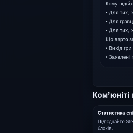
Кому підійд
• Для тих,
• Для грав
• Для тих, 
Що варто з
• Вихід гри
• Заявлені 
Ком’юніті 
Статистика спі
Під’єднайте Ste
блоків.