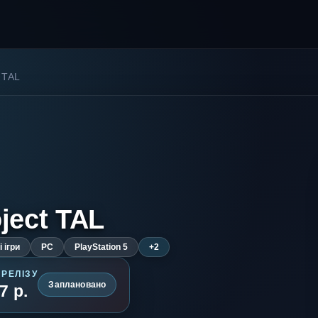
t TAL
ject TAL
 ігри
PC
PlayStation 5
+2
 РЕЛІЗУ
Заплановано
7 р.