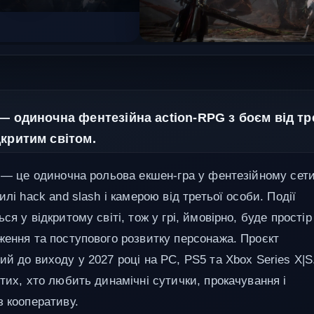
 — одиночна фентезійна action-RPG з боєм від тр
дкритим світом.
L — це одиночна рольова екшен-гра у фентезійному сет
илі hack and slash і камерою від третьої особи. Події
ся у відкритому світі, тож у грі, ймовірно, буде простір
ження та поступового розвитку персонажа. Проєкт
й до виходу у 2027 році на PC, PS5 та Xbox Series X|S
тих, хто любить динамічні сутички, прокачування і
з кооперативу.