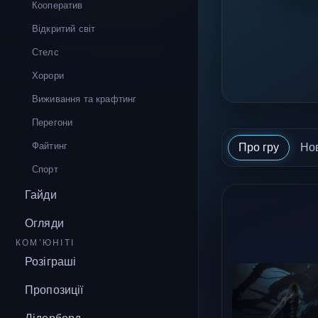
Кооператив
Відкритий світ
Стелс
Хорори
Виживання та крафтинг
Перегони
Файтинг
Про гру
Но
Спорт
Гайди
Огляди
КОМ’ЮНІТІ
Розіграші
Пропозиції