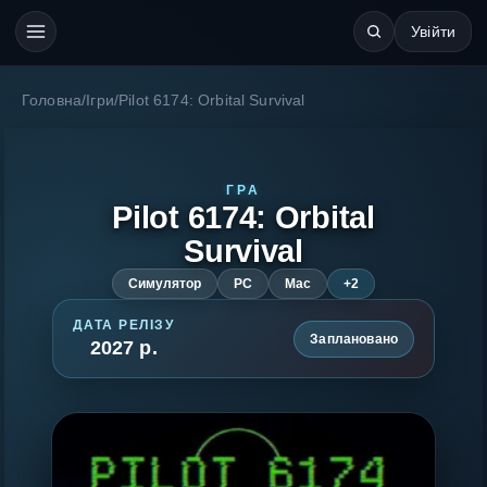
Увійти
Головна
/
Ігри
/
Pilot 6174: Orbital Survival
ГРА
Pilot 6174: Orbital
Survival
Симулятор
PC
Mac
+2
ДАТА РЕЛІЗУ
Заплановано
2027 р.