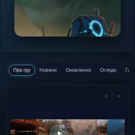
Про гру
Новини
Оновлення
Огляди
Гай