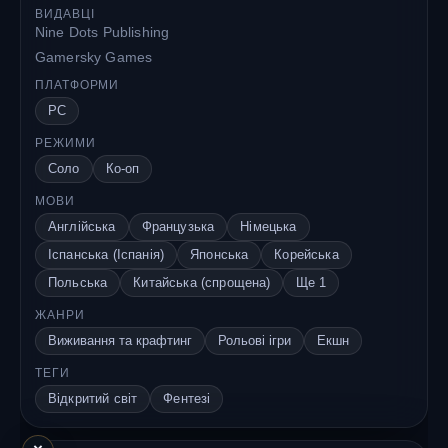
ВИДАВЦІ
Nine Dots Publishing
Gamersky Games
ПЛАТФОРМИ
PC
РЕЖИМИ
Соло
Ко-оп
МОВИ
Англійська
Французька
Німецька
Іспанська (Іспанія)
Японська
Корейська
Польська
Китайська (спрощена)
Ще 1
ЖАНРИ
Виживання та крафтинг
Рольові ігри
Екшн
ТЕГИ
Відкритий світ
Фентезі