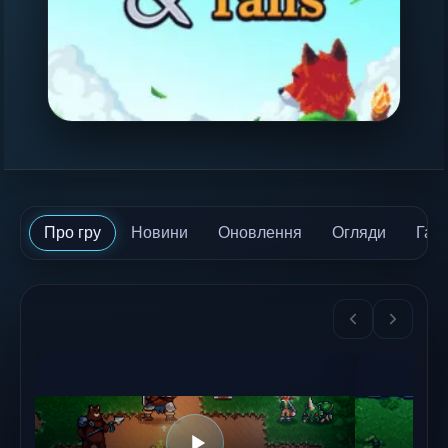
Про гру
Новини
Оновлення
Огляди
Гай