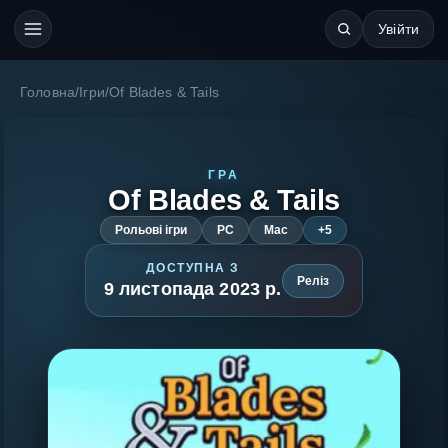
Увійти
Головна
/
Ігри
/
Of Blades & Tails
ГРА
Of Blades & Tails
Рольові ігри
PC
Mac
+5
ДОСТУПНА З
Реліз
9 листопада 2023 р.