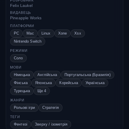
РОЗРОБНИК
Felix Laukel
ВИДАВЕЦЬ
Pineapple Works
ПЛАТФОРМИ
PC
Mac
Linux
Xone
Xsx
Nintendo Switch
РЕЖИМИ
Соло
МОВИ
Німецька
Англійська
Португальська (Бразилія)
Фінська
Японська
Корейська
Українська
Турецька
Ще 4
ЖАНРИ
Рольові ігри
Стратегія
ТЕГИ
Фентезі
Зверху / ізометрія