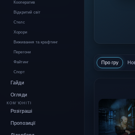
Кооператив
Відкритий світ
Стелс
Хорори
Виживання та крафтинг
Перегони
Файтинг
Про гру
Но
Спорт
Гайди
Огляди
КОМ’ЮНІТІ
Розіграші
Пропозиції