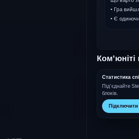
Що варто з
• Гра вийшл
• Є одиноч
Ком’юніті 
Статистика спі
Під’єднайте Ste
блоків.
Підключити