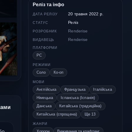
Реліз та інфо
20 травня 2022 р.
ДАТА РЕЛІЗУ
Реліз
СТАТУС
Renderise
РОЗРОБНИК
Renderise
ВИДАВЕЦЬ
ПЛАТФОРМИ
PC
РЕЖИМИ
Соло
Ко-оп
МОВИ
Англійська
Французька
Італійська
Німецька
Іспанська (Іспанія)
Данська
Китайська (традиційна)
ками
Китайська (спрощена)
Ще 13
ЖАНРИ
бо
Хорори
Виживання та крафтинг