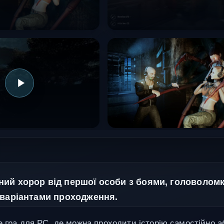
ий хорор від першої особи з боями, головолом
 варіантами проходження.
е гра для PC, де можна проходити історію самостійно а