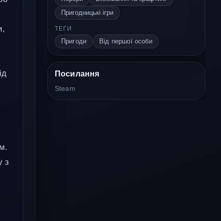
Пригодницькі ігри
и,
ТЕГИ
Пригоди
Від першої особи
ід
Посилання
Steam
м.
у з