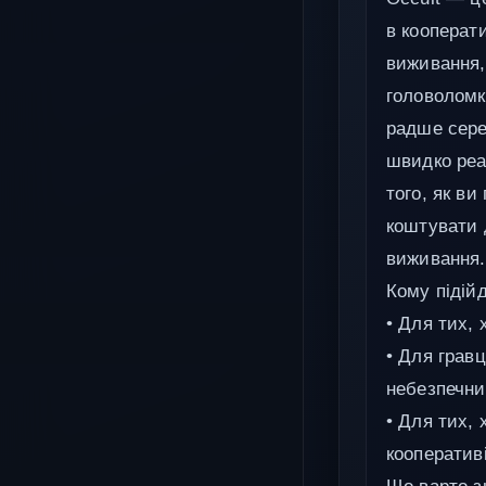
в кооперати
виживання, 
головоломк
радше сере
швидко реа
того, як ви
коштувати 
виживання.
Кому підійд
• Для тих,
• Для грав
небезпечни
• Для тих, 
кооперативі