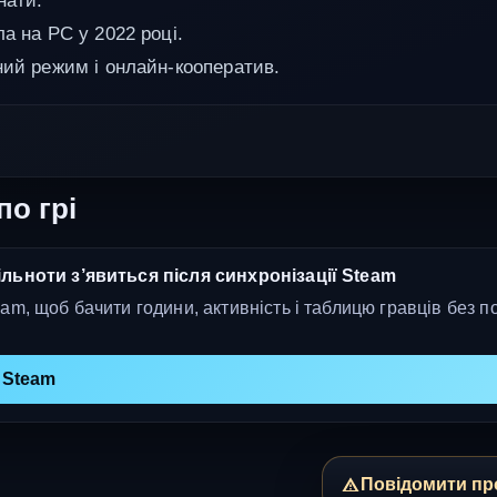
нати:
а на PC у 2022 році.
ний режим і онлайн-кооператив.
по грі
льноти з’явиться після синхронізації Steam
am, щоб бачити години, активність і таблицю гравців без п
 Steam
Повідомити пр