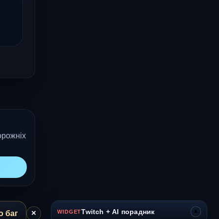
орожніх
▾
Twitch + AI порадник
×
WIDGET
о баг