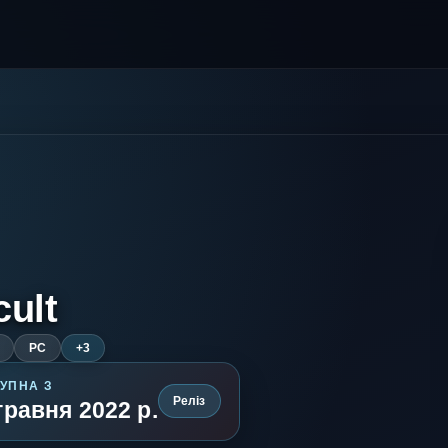
ult
PC
+3
УПНА З
Реліз
травня 2022 р.