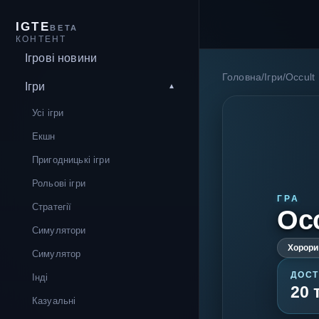
IGTE
BETA
КОНТЕНТ
Ігрові новини
Головна
/
Ігри
/
Occult
Ігри
Усі ігри
Екшн
Пригодницькі ігри
Рольові ігри
ГРА
Стратегії
Occ
Симулятори
Хорори
Симулятор
ДОСТ
Інді
20 
Казуальні