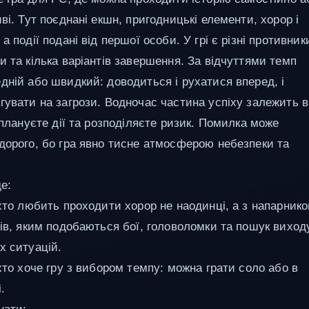
ві. Тут поєднані екшн, пригодницькі елементи, хорор і
а події подані від першої особи. У грі є різні противник
и та кілька варіантів завершення. За відчуттями темп
дній або швидкий: доводиться і рухатися вперед, і
гувати на загрози. Водночас частина успіху залежить в
 плануєте дії та розподіляєте ризик. Помилка може
дорого, бо гра явно тисне атмосферою небезпеки та
е:
 хто любить проходити хорор не наодинці, а з напарнико
ців, яким подобаються бої, головоломки та пошук виход
х ситуацій.
хто хоче гру з вибором темпу: можна грати соло або в
.