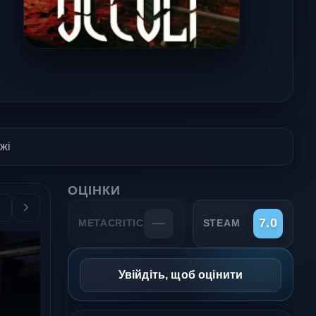
жі
ОЦІНКИ
—
7.0
METACRITIC
STEAM
Увійдіть, щоб оцінити