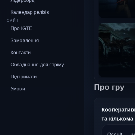
Лідерборд
Календар релізів
САЙТ
Про IGTE
Замовлення
Контакти
Обладнання для стріму
Підтримати
Про гру
Умови
Кооперативн
та кількома
Occult — ц