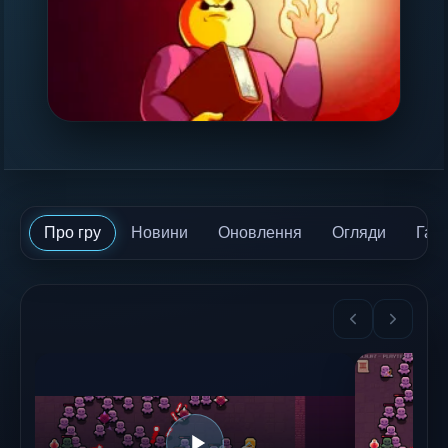
Про гру
Новини
Оновлення
Огляди
Гай