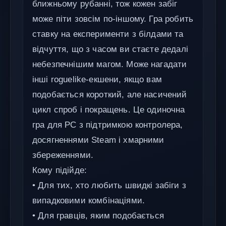
ближньому рубанні, тож кожен забіг
може піти зовсім по-іншому. Гра робить
ставку на експерименти з білдами та
відчуття, що з часом ви стаєте дедалі
небезпечнішим магом. Може нагадати
інші roguelike-екшени, якщо вам
подобається короткий, але насичений
цикл спроб і покращень. Це одиночна
гра для PC з підтримкою контролера,
досягненнями Steam і хмарними
збереженнями.
Кому підійде:
• Для тих, хто любить швидкі забіги з
випадковими комбінаціями.
• Для гравців, яким подобається