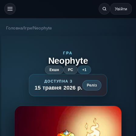
Увійти
Головна
/
Ігри
/
Neophyte
ГРА
Neophyte
Екшн
PC
+1
ДОСТУПНА З
Реліз
15 травня 2026 р.