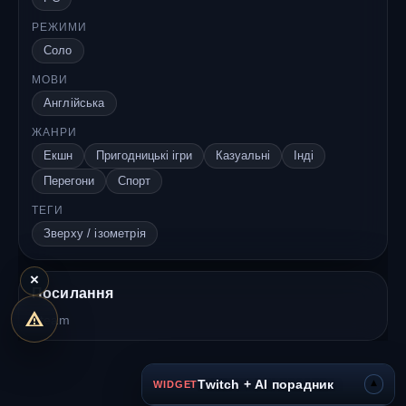
РЕЖИМИ
Соло
МОВИ
Англійська
ЖАНРИ
Екшн
Пригодницькі ігри
Казуальні
Інді
Перегони
Спорт
ТЕГИ
Зверху / ізометрія
×
Посилання
Steam
▾
Twitch + AI порадник
WIDGET