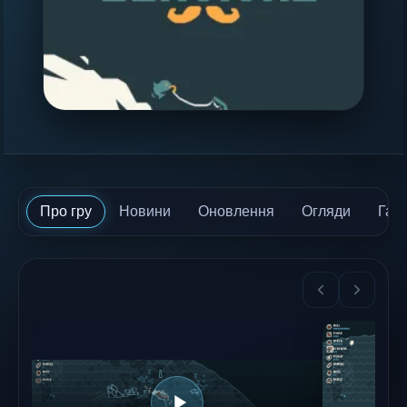
Про гру
Новини
Оновлення
Огляди
Гай