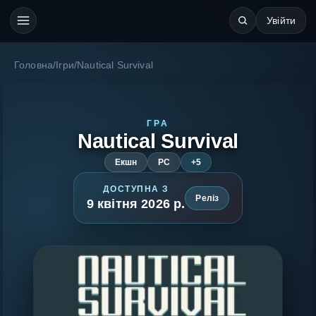
Увійти
Головна
/
Ігри
/
Nautical Survival
ГРА
Nautical Survival
Екшн
PC
+5
ДОСТУПНА З
Реліз
9 квітня 2026 р.