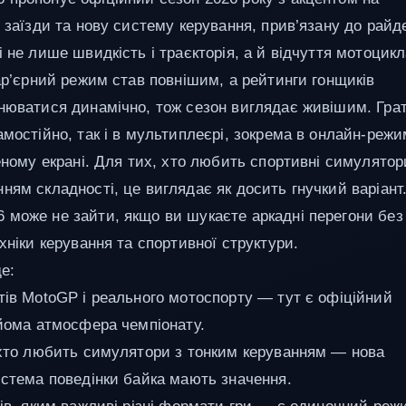
 заїзди та нову систему керування, прив’язану до райд
 не лише швидкість і траєкторія, а й відчуття мотоцик
Кар’єрний режим став повнішим, а рейтинги гонщиків
нюватися динамічно, тож сезон виглядає живішим. Гра
амостійно, так і в мультиплеєрі, зокрема в онлайн-реж
леному екрані. Для тих, хто любить спортивні симулятор
ням складності, це виглядає як досить гнучкий варіант
може не зайти, якщо ви шукаєте аркадні перегони без
хніки керування та спортивної структури.
е:
тів MotoGP і реального мотоспорту — тут є офіційний
айома атмосфера чемпіонату.
 хто любить симулятори з тонким керуванням — нова
истема поведінки байка мають значення.