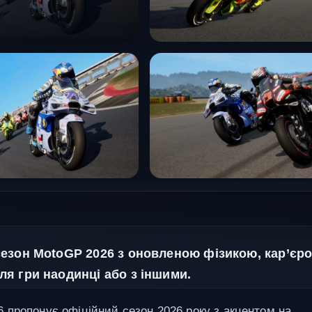
езон MotoGP 2026 з оновленою фізикою, кар’єр
я гри наодинці або з іншими.
пропонує офіційний сезон 2026 року з акцентом на