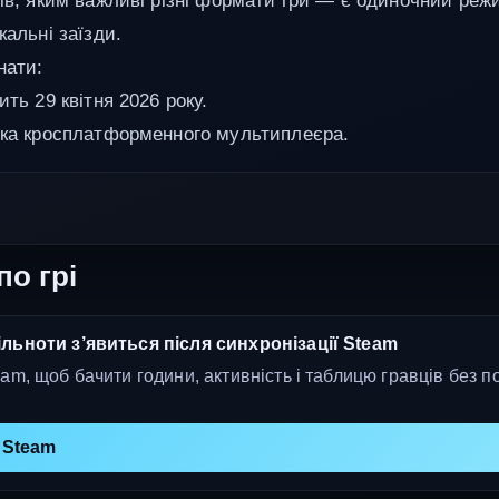
ців, яким важливі різні формати гри — є одиночний реж
кальні заїзди.
нати:
ить 29 квітня 2026 року.
мка кросплатформенного мультиплеєра.
по грі
льноти з’явиться після синхронізації Steam
am, щоб бачити години, активність і таблицю гравців без п
 Steam