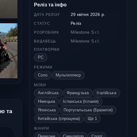
Реліз та інфо
29 квітня 2026 р.
ДАТА РЕЛІЗУ
Реліз
СТАТУС
Milestone S.r.l.
РОЗРОБНИК
Milestone S.r.l.
ВИДАВЕЦЬ
ПЛАТФОРМИ
PC
РЕЖИМИ
Соло
Мультиплеєр
МОВИ
Англійська
Французька
Італійська
Німецька
Іспанська (Іспанія)
Японська
Португальська (Бразилія)
ою та
Китайська (спрощена)
Ще 1
ЖАНРИ
Перегони
Симулятор
Спорт