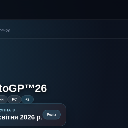
P™26
toGP™26
ни
PC
+2
УПНА З
Реліз
квітня 2026 р.