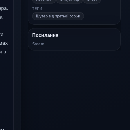
ера.
ТЕГИ
Шутер від третьої особи
ла
ти
Посилання
имах
Steam
и з
.