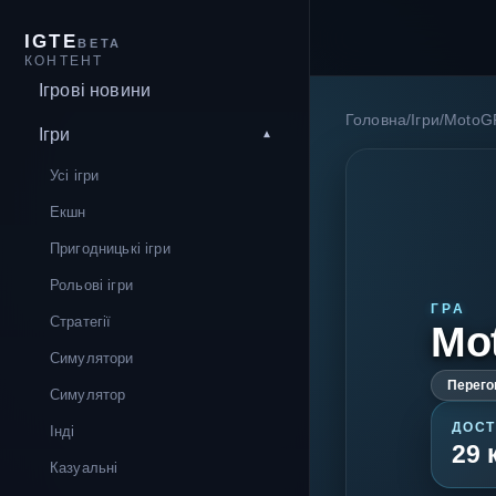
IGTE
BETA
КОНТЕНТ
Ігрові новини
Головна
/
Ігри
/
MotoG
Ігри
Усі ігри
Екшн
Пригодницькі ігри
Рольові ігри
ГРА
Стратегії
Mo
Симулятори
Перего
Симулятор
ДОСТ
Інді
29 
Казуальні