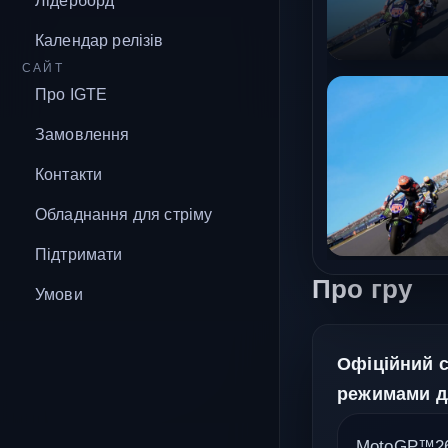
Лідерборд
Календар релізів
САЙТ
Про IGTE
Замовлення
Контакти
Обладнання для стріму
Підтримати
Про гру
Умови
Офіційний с
режимами дл
MotoGP™26 