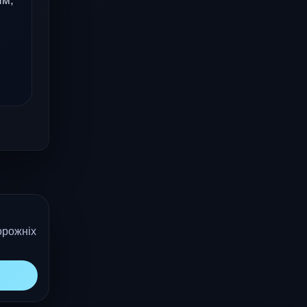
им,
орожніх