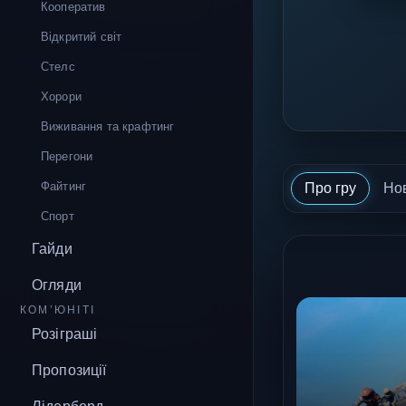
Кооператив
Відкритий світ
Стелс
Хорори
Виживання та крафтинг
Перегони
Файтинг
Про гру
Но
Спорт
Гайди
Огляди
КОМ’ЮНІТІ
Розіграші
Пропозиції