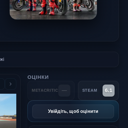
жі
ОЦІНКИ
—
6.1
METACRITIC
STEAM
Увійдіть, щоб оцінити