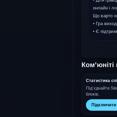
• Для грав
онлайн і ло
Що варто з
• Гра виход
• Є підтри
Ком’юніті 
Статистика спі
Під’єднайте Ste
блоків.
Підключити