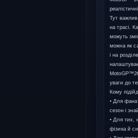
реалістичні
Тут важливі
на трасі. 
можуть змі
можна як с
і на розді
налаштуван
MotoGP™26 
уваги до те
Кому підійд
• Для фана
сезон і зн
• Для тих,
фізика й с