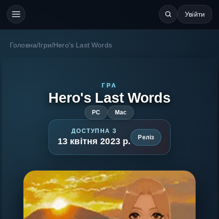
Увійти
Головна
/
Ігри
/
Hero's Last Words
ГРА
Hero's Last Words
PC
Mac
ДОСТУПНА З
Реліз
13 квітня 2023 р.