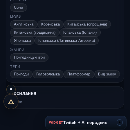
РЕЖИМИ
Соло
МОВИ
Англійська
Корейська
Китайська (спрощена)
Китайська (традиційна)
Іспанська (Іспанія)
Японська
Іспанська (Латинська Америка)
ЖАНРИ
Пригодницькі ігри
ТЕГИ
Пригоди
Головоломка
Платформер
Вид збоку
×
Посилання
Steam
▾
Twitch + AI порадник
WIDGET