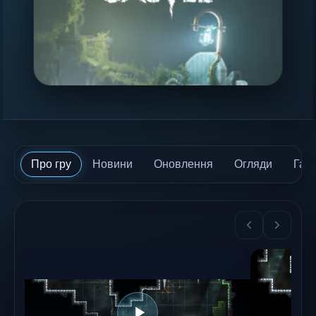
Про гру
Новини
Оновлення
Огляди
Гай