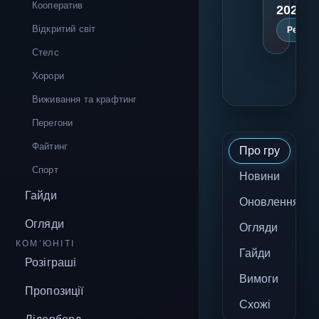
Кооператив
2025 р
Відкритий світ
Реліз
Стелс
Хорори
Виживання та крафтинг
Перегони
Файтинг
Про гру
Спорт
Новини
Гайди
Оновлення
Огляди
Огляди
КОМ’ЮНІТІ
Гайди
Розіграші
Вимоги
Пропозиції
Схожі