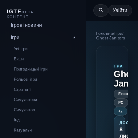
Увійти
IGTE
BETA
КОНТЕНТ
Ігрові новини
Головна
/
Ігри
/
Ігри
Ghost Janitors
Усі ігри
Екшн
ГРА
Пригодницькі ігри
Ghos
Рольові ігри
Janit
Стратегії
Екшн
Симулятори
PC
Симулятор
+2
Інді
ДОСТУП
8
Казуальні
листо