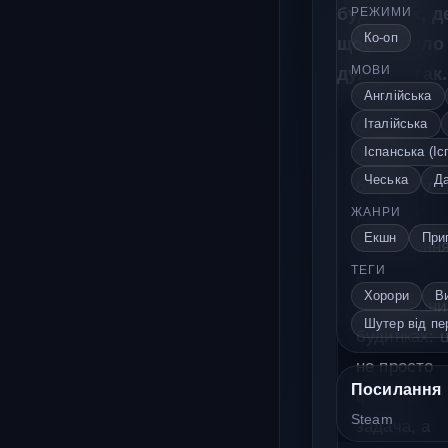
будинках, д
РЕЖИМИ
Ко-оп
щось пішло
дуже не так.
МОВИ
Англійська
Італійська
Ghost
Іспанська (Іс
Janitors
Чеська
Д
будує гру
ЖАНРИ
навколо
Екшн
Приг
прибиранн
ТЕГИ
в
Хорори
В
зачаровани
Шутер від пе
будинках: 
не просто
Посилання
фонова
Steam
задача, а