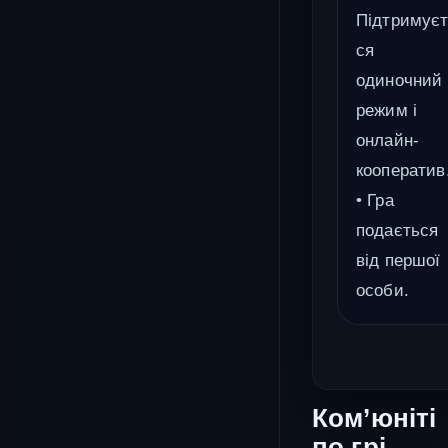
Підтримує
ся
одиночний
режим і
онлайн-
кооператив
• Гра
подається
від першої
особи.
Ком’юніті
по грі