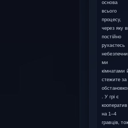
основа
всього
процесу,
через яку в
постійно
рухаєтесь
небезпечни
ми
кімнатами 
стежите за
обстановк
. У грі є
кооператив
на 1–4
гравців, то