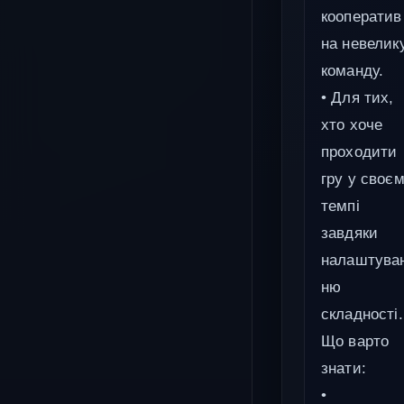
кооператив
на невелик
команду.
• Для тих,
хто хоче
проходити
гру у своє
темпі
завдяки
налаштува
ню
складності.
Що варто
знати:
•