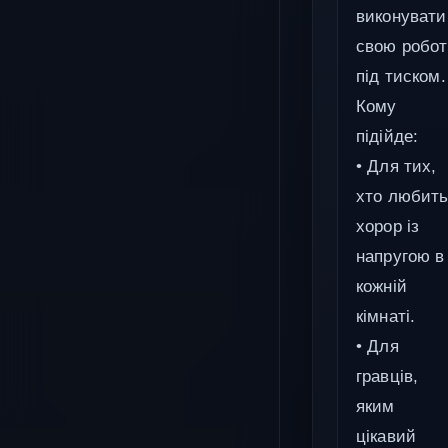
виконувати
свою робот
під тиском.
Кому
підійде:
• Для тих,
хто любит
хорор із
напругою в
кожній
кімнаті.
• Для
гравців,
яким
цікавий