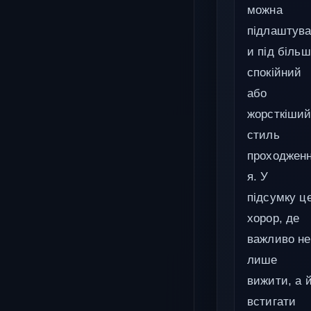
можна
підлаштува
и під більш
спокійний
або
жорсткіши
стиль
проходжен
я. У
підсумку ц
хорор, де
важливо не
лише
вижити, а 
встигати