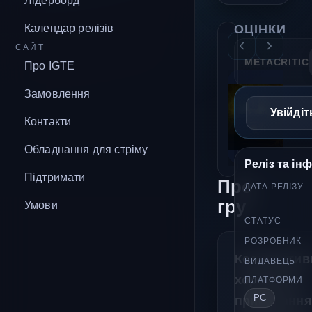
Лідерборд
ОЦІНКИ
Календар релізів
САЙТ
METACRITIC
Про IGTE
Замовлення
Увійдіт
Контакти
Обладнання для стріму
Реліз та ін
Підтримати
Про
ДАТА РЕЛІЗУ
гру
Умови
СТАТУС
РОЗРОБНИК
Кооператив
ВИДАВЕЦЬ
хорор про
ПЛАТФОРМИ
PC
прибирання