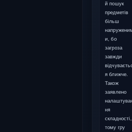
й пошук
предметів
більш
напружени
и, бо
загроза
завжди
відчуваєть
я ближче.
Також
заявлено
налаштува
ня
складності,
тому гру