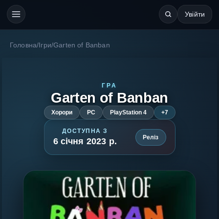
Увійти
Головна
/
Ігри
/
Garten of Banban
ГРА
Garten of Banban
Хорори
PC
PlayStation 4
+7
ДОСТУПНА З
Реліз
6 січня 2023 р.