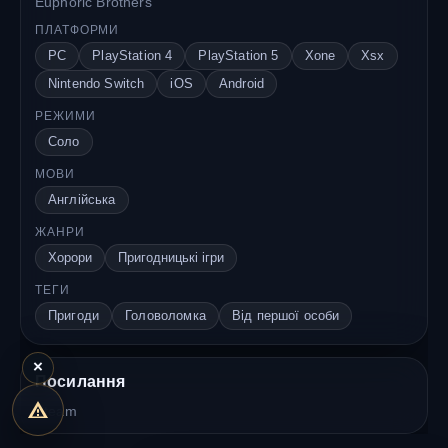
Euphoric Brothers
ПЛАТФОРМИ
PC
PlayStation 4
PlayStation 5
Xone
Xsx
Nintendo Switch
iOS
Android
РЕЖИМИ
Соло
МОВИ
Англійська
ЖАНРИ
Хорори
Пригодницькі ігри
ТЕГИ
Пригоди
Головоломка
Від першої особи
×
Посилання
Steam