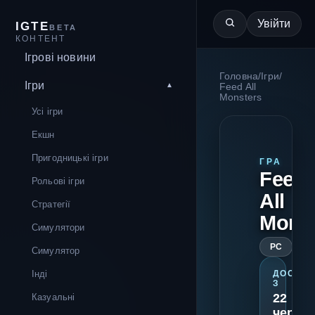
Увійти
IGTE
BETA
КОНТЕНТ
Ігрові новини
Головна
/
Ігри
/
Ігри
Feed All
Monsters
Усі ігри
Екшн
Пригодницькі ігри
ГРА
Feed
Рольові ігри
All
Стратегії
Mons
Симулятори
PC
Симулятор
Інді
ДОСТУП
З
22
Казуальні
червн