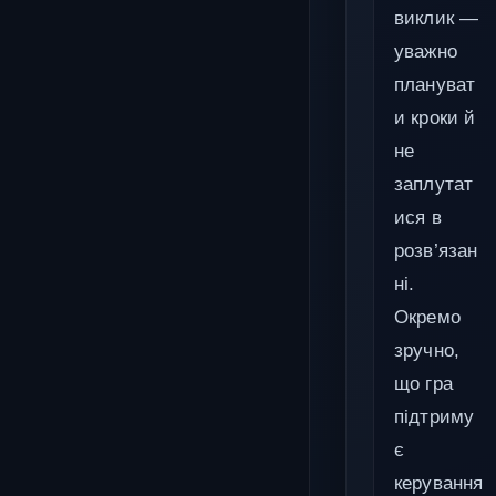
виклик —
уважно
плануват
и кроки й
не
заплутат
ися в
розв’язан
ні.
Окремо
зручно,
що гра
підтриму
є
керування