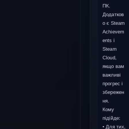
ПК.
Додатков
о є Steam
Achievem
ents і
Steam
Cloud,
якщо вам
важливі
прогрес і
збережен
ня.
Кому
підійде:
• Для тих,