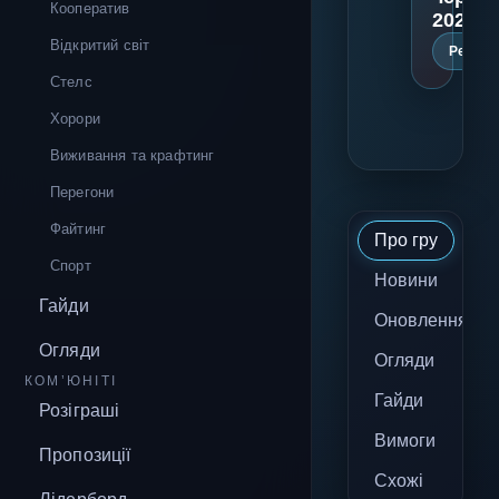
Кооператив
2023 р
Відкритий світ
Реліз
Стелс
Хорори
Виживання та крафтинг
Перегони
Файтинг
Про гру
Спорт
Новини
Гайди
Оновлення
Огляди
Огляди
КОМ’ЮНІТІ
Гайди
Розіграші
Вимоги
Пропозиції
Схожі