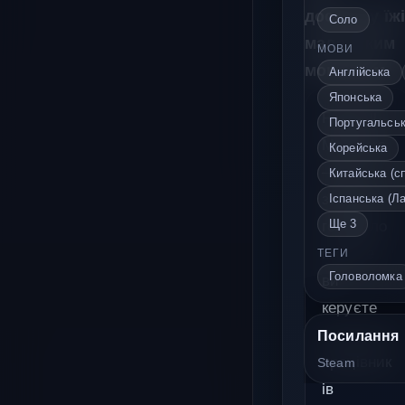
доставку їж
Соло
маленьким
МОВИ
монстрам.
Англійська
Японська
Feed All
Португальськ
Monsters
Корейська
— це
Китайська (с
затишна
Іспанська (Л
Ще 3
головоло
мка, де
ТЕГИ
Головоломка
ви
керуєте
командою
Посилання
працівник
Steam
ів