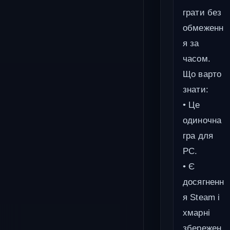
грати без
обмеженн
я за
часом.
Що варто
знати:
• Це
одиночна
гра для
PC.
• Є
досягненн
я Steam і
хмарні
збережен