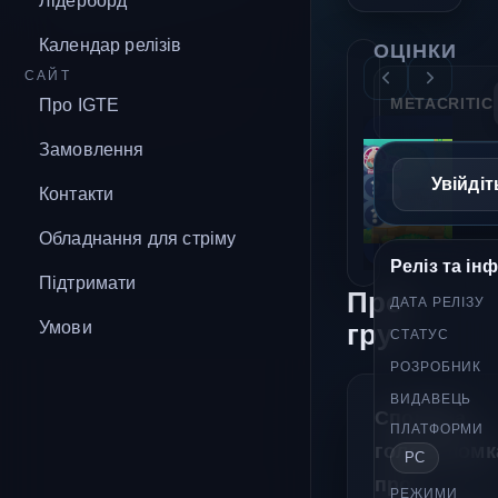
Лідерборд
Календар релізів
ОЦІНКИ
САЙТ
METACRITIC
Про IGTE
Замовлення
Увійдіт
Контакти
Обладнання для стріму
Реліз та ін
Підтримати
Про
ДАТА РЕЛІЗУ
Умови
гру
СТАТУС
РОЗРОБНИК
ВИДАВЕЦЬ
Спокійна
ПЛАТФОРМИ
головоломк
PC
про
РЕЖИМИ