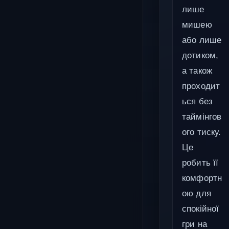
лише
мишею
або лише
дотиком,
а також
проходит
ься без
таймінгов
ого тиску.
Це
робить її
комфортн
ою для
спокійної
гри на