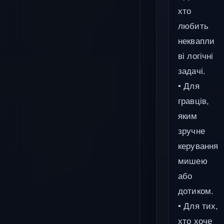
хто
любить
неквапли
ві логічні
задачі.
• Для
гравців,
яким
зручне
керування
мишею
або
дотиком.
• Для тих,
хто хоче