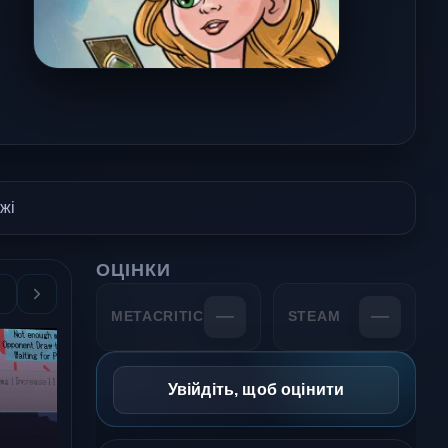
жі
ОЦІНКИ
—
—
METACRITIC
STEAM
Увійдіть, щоб оцінити