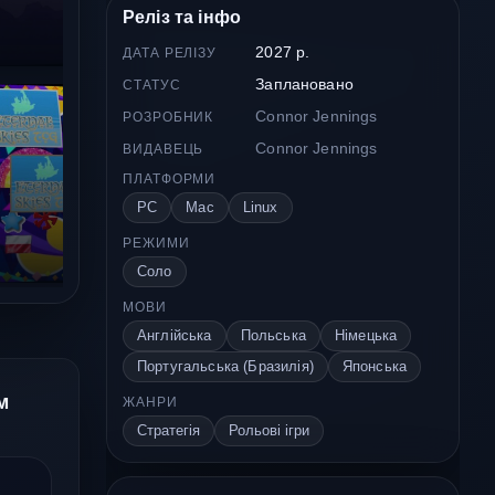
Реліз та інфо
2027 р.
ДАТА РЕЛІЗУ
Заплановано
СТАТУС
Connor Jennings
РОЗРОБНИК
Connor Jennings
ВИДАВЕЦЬ
ПЛАТФОРМИ
PC
Mac
Linux
РЕЖИМИ
Соло
МОВИ
Англійська
Польська
Німецька
Португальська (Бразилія)
Японська
м
ЖАНРИ
Стратегія
Рольові ігри