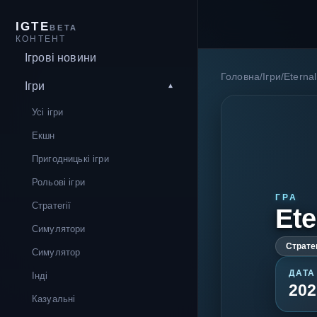
IGTE
BETA
КОНТЕНТ
Ігрові новини
Головна
/
Ігри
/
Eterna
Ігри
Усі ігри
Екшн
Пригодницькі ігри
Рольові ігри
ГРА
Стратегії
Ete
Симулятори
Страте
Симулятор
ДАТА
Інді
202
Казуальні