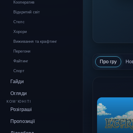
Кооператив
Відкритий світ
Стелс
Хорори
Виживання та крафтинг
Перегони
Файтинг
Про гру
Но
Спорт
Гайди
Огляди
КОМ’ЮНІТІ
Розіграші
Пропозиції