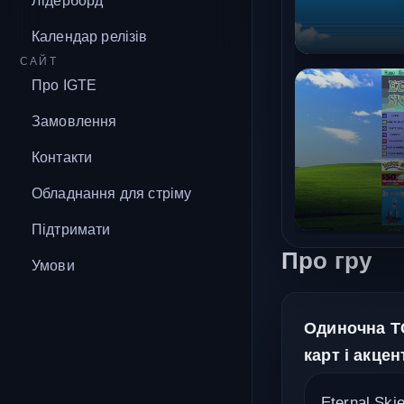
Лідерборд
Календар релізів
САЙТ
Про IGTE
Замовлення
Контакти
Обладнання для стріму
Підтримати
Про гру
Умови
Одиночна T
карт і акцен
Eternal Sk