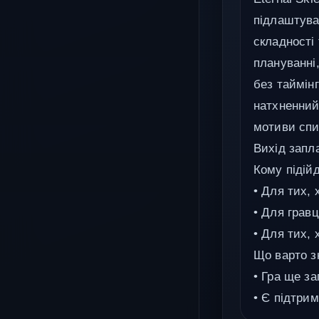
підлаштува
складності 
плануванні,
без таймін
натхненний
мотиви спи
Вихід запла
Кому підійд
• Для тих, 
• Для грав
• Для тих, 
Що варто з
• Гра ще за
• Є підтрим