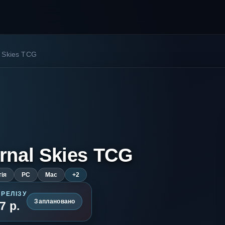
l Skies TCG
rnal Skies TCG
гія
PC
Mac
+2
 РЕЛІЗУ
Заплановано
7 р.