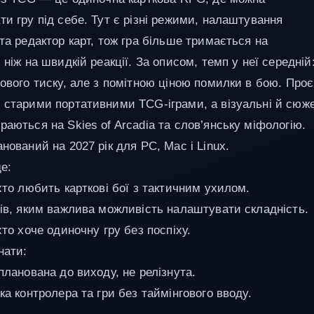
ти гру під себе. Тут є різні режими, налаштування
та редактор карт, тож гра більше тримається на
 ніж на швидкій реакції. За описом, темп у неї середній
гового тиску, але з помітною ціною помилки в бою. Проє
 старими портативними TCG-іграми, а візуальні й сюже
раються на Skies of Arcadia та слов’янську міфологію.
нований на 2027 рік для PC, Mac і Linux.
е:
хто любить карткові бої з тактичним ухилом.
ців, яким важлива можливість налаштувати складність.
хто хоче одиночну гру без поспіху.
нати:
планована до виходу, не релізнута.
ка контролера та гри без таймінгового вводу.