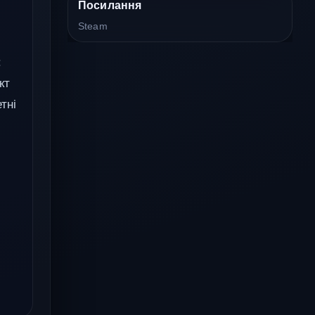
Посилання
Steam
:
кт
тні