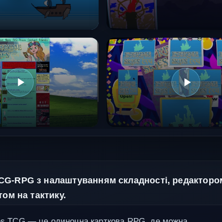
CG-RPG з налаштуванням складності, редакторо
том на тактику.
ies TCG — це одиночна карткова RPG, де можна