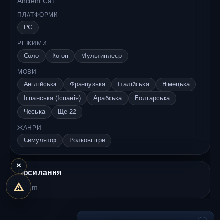
Ancient Cat
ПЛАТФОРМИ
PC
РЕЖИМИ
Соло
Ко-оп
Мультиплеєр
МОВИ
Англійська
Французька
Італійська
Німецька
Іспанська (Іспанія)
Арабська
Болгарська
Чеська
Ще 22
ЖАНРИ
Симулятор
Рольові ігри
×
Посилання
Steam