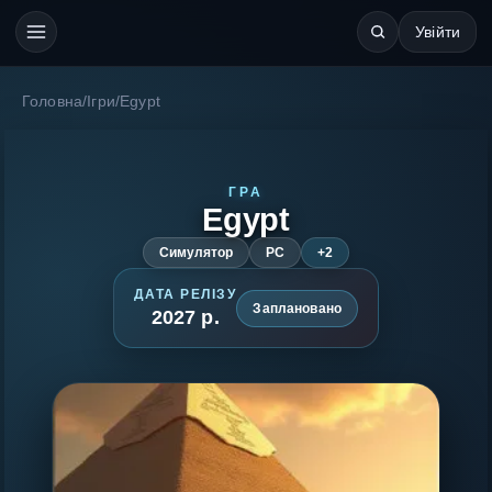
Увійти
Головна
/
Ігри
/
Egypt
ГРА
Egypt
Симулятор
PC
+2
ДАТА РЕЛІЗУ
Заплановано
2027 р.