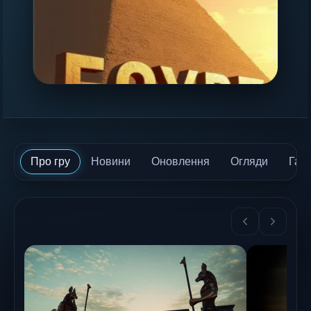
Про гру
Новини
Оновлення
Огляди
Гай