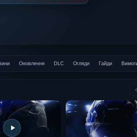
вини
Оновлення
DLC
Огляди
Гайди
Вимог