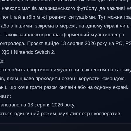
 навколо матчів американського футболу, де важливі н
 полі, а й вибір між ігровими ситуаціями. Тут можна гр
або з іншими, зокрема в мережі, на одному екрані чи в
і. Також заявлено кросплатформенний мультиплеєр і
контролера. Проєкт вийде 13 серпня 2026 року на PC, P
 X|S і Nintendo Switch 2.
е:
 хто любить спортивні симулятори з акцентом на тактику
ів, яким цікаво проходити сезон і керувати командою.
нії, що хоче грати разом онлайн або на одному екрані.
нати:
лановано на 13 серпня 2026 року.
ються одиночний режим, мультиплеєр і кооператив.