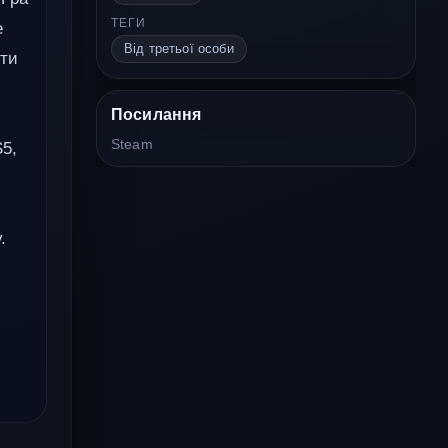
ТЕГИ
е
Від третьої особи
ати
Посилання
Steam
S5,
.