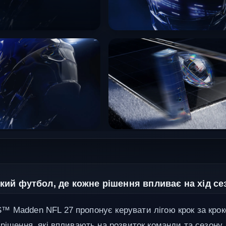
ий футбол, де кожне рішення впливає на хід се
 Madden NFL 27 пропонує керувати лігою крок за кро
рішення, які впливають на розвиток команди та сезону.