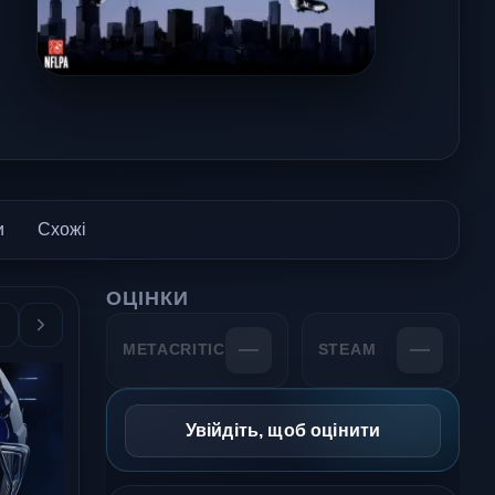
и
Схожі
ОЦІНКИ
—
—
METACRITIC
STEAM
Увійдіть, щоб оцінити