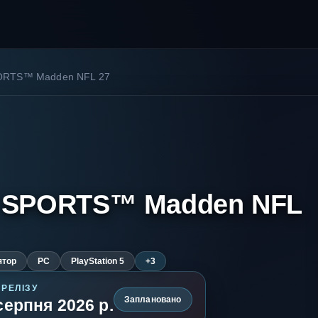
ORTS™ Madden NFL 27
 SPORTS™ Madden NFL
ятор
PC
PlayStation 5
+3
 РЕЛІЗУ
Заплановано
серпня 2026 р.