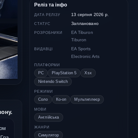
Реліз та інфо
13 серпня 2026 р.
ДАТА РЕЛІЗУ
Заплановано
СТАТУС
EA Tiburon
РОЗРОБНИКИ
Tiburon
EA Sports
ВИДАВЦІ
Electronic Arts
ПЛАТФОРМИ
PC
PlayStation 5
Xsx
Nintendo Switch
РЕЖИМИ
Соло
Ко-оп
Мультиплеєр
МОВИ
зону.
Англійська
ком
ЖАНРИ
Симулятор
 Гра