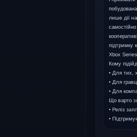
побудована
лише дії на
самостійно 
кооператив
підтримку 
Xbox Series
Кому підійд
• Для тих,
• Для гравц
• Для компа
Що варто з
• Реліз зап
• Підтриму