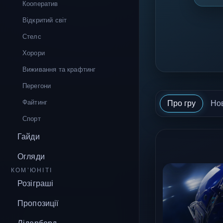
Кооператив
Відкритий світ
Стелс
Хорори
Виживання та крафтинг
Перегони
Файтинг
Про гру
Но
Спорт
Гайди
Огляди
КОМ’ЮНІТІ
Розіграші
Пропозиції