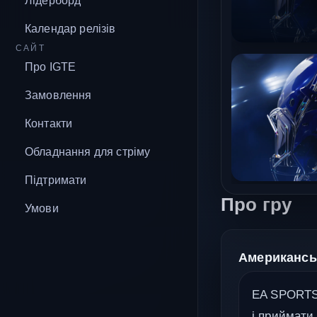
Лідерборд
Календар релізів
САЙТ
Про IGTE
Замовлення
Контакти
Обладнання для стріму
Підтримати
Про гру
Умови
Американськ
EA SPORTS™
і приймати 