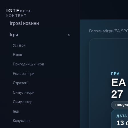
IGTE
BETA
КОНТЕНТ
Ігрові новини
Головна
/
Ігри
/
EA SP
Ігри
Усі ігри
Екшн
Пригодницькі ігри
Рольові ігри
ГРА
EA
Стратегії
27
Симулятори
Симулятор
Симул
Інді
ДАТА
Казуальні
13 