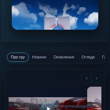
Про гру
Новини
Оновлення
Огляди
Гай