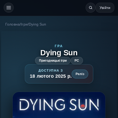
Увійти
Головна
/
Ігри
/
Dying Sun
ГРА
Dying Sun
Пригодницькі ігри
PC
ДОСТУПНА З
Реліз
18 лютого 2025 р.