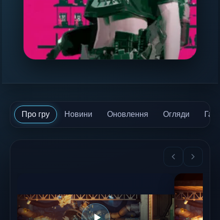
Про гру
Новини
Оновлення
Огляди
Гай