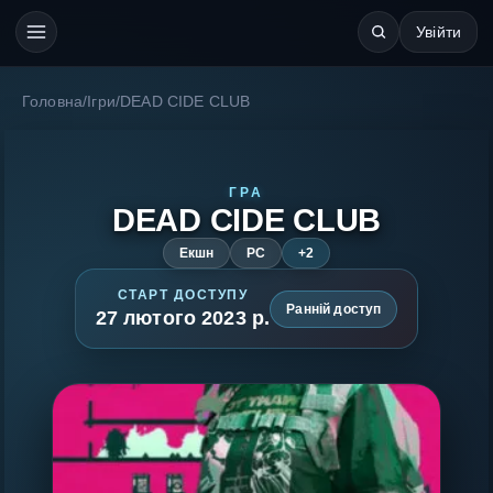
Увійти
Головна
/
Ігри
/
DEAD CIDE CLUB
ГРА
DEAD CIDE CLUB
Екшн
PC
+2
СТАРТ ДОСТУПУ
Ранній доступ
27 лютого 2023 р.