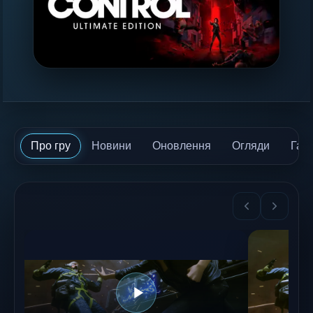
Про гру
Новини
Оновлення
Огляди
Гай