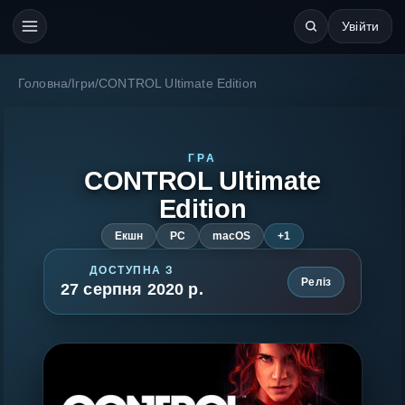
Увійти
Головна
/
Ігри
/
CONTROL Ultimate Edition
ГРА
CONTROL Ultimate
Edition
Екшн
PC
macOS
+1
ДОСТУПНА З
Реліз
27 серпня 2020 р.