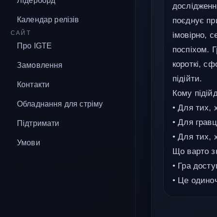
Лідерборд
дослідженн
Календар релізів
поєднує пр
САЙТ
імовірно, 
Про IGTE
поспіхом. 
короткі, сф
Замовлення
підійти.
Контакти
Кому підійд
Обладнання для стріму
• Для тих,
• Для грав
Підтримати
• Для тих,
Умови
Що варто з
• Гра досту
• Це одино