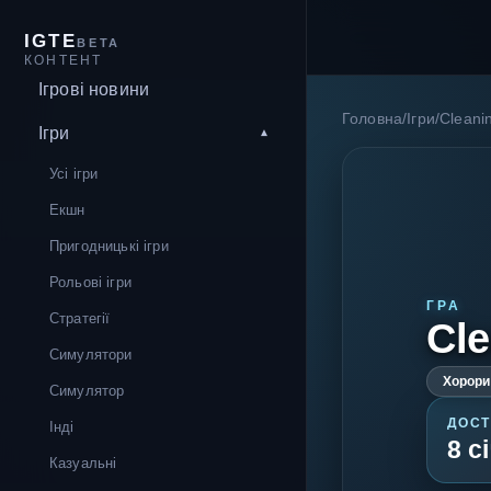
IGTE
BETA
КОНТЕНТ
Ігрові новини
Головна
/
Ігри
/
Cleanin
Ігри
Усі ігри
Екшн
Пригодницькі ігри
Рольові ігри
ГРА
Стратегії
Cle
Симулятори
Хорори
Симулятор
ДОСТ
Інді
8 с
Казуальні