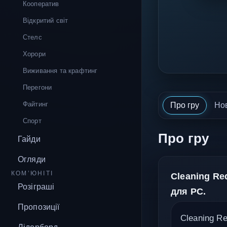
Кооператив
Відкритий світ
Стелс
Хорори
Виживання та крафтинг
Перегони
Файтинг
Про гру
Но
Спорт
Про гру
Гайди
Огляди
КОМ’ЮНІТІ
Cleaning Re
Розіграші
для PC.
Пропозиції
Cleaning Re