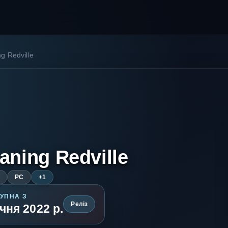
g Redville
aning Redville
PC
+1
УПНА З
Реліз
ічня 2022 р.