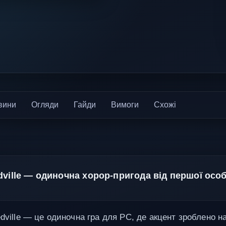
вини
Огляди
Гайди
Вимоги
Схожі
dville — одиночна хорор-пригода від першої осо
dville — це одиночна гра для PC, де акцент зроблено н