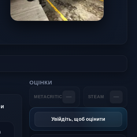
ОЦІНКИ
—
—
METACRITIC
STEAM
би
Увійдіть, щоб оцінити
а