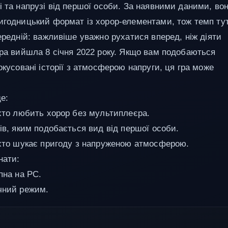
і та напрузі від першої особи. За наявними даними, во
игодницький формат із хорор-елементами, тож темп тут
середній: важливіше уважно рухатися вперед, ніж діяти
Гра вийшла 8 січня 2022 року. Якщо вам подобаються
окусовані історії з атмосферою напруги, ця гра може
е:
 хто любить хорор без мультиплеєра.
ців, яким подобається вид від першої особи.
 хто шукає пригоду з напруженою атмосферою.
нати:
пна на PC.
чний режим.