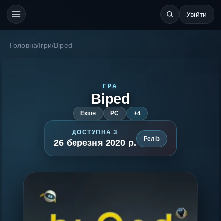
Увійти
Головна
/
Ігри
/
Biped
ГРА
Biped
Екшн
PC
+4
ДОСТУПНА З
Реліз
26 березня 2020 р.