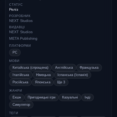
СТАТУС
Реліз
РОЗРОБНИК
NEXT Studios
ВИДАВЦІ
NEXT Studios
META Publishing
ПЛАТФОРМИ
PC
МОВИ
Китайська (спрощена)
Англійська
Французька
Італійська
Німецька
Іспанська (Іспанія)
Російська
Японська
Ще 3
ЖАНРИ
Екшн
Пригодницькі ігри
Казуальні
Інді
Симулятор
ТЕГИ