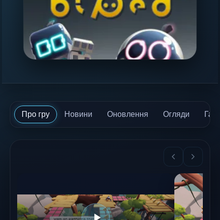
Про гру
Новини
Оновлення
Огляди
Гай