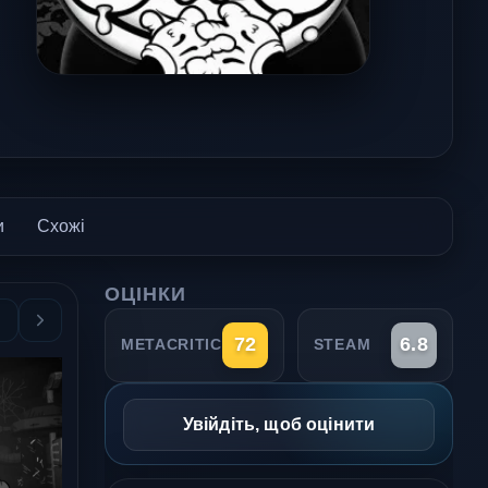
и
Схожі
ОЦІНКИ
72
6.8
METACRITIC
STEAM
Увійдіть, щоб оцінити