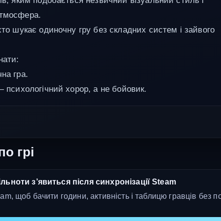
ців, яким подобається незвичний візуальний стиль і
атмосфера.
 хто шукає одиночну гру без складних систем і зайвого
нати:
на гра.
— психологічний хорор, а не бойовик.
по грі
льноти з’явиться після синхронізації Steam
am, щоб бачити години, активність і таблицю гравців без п