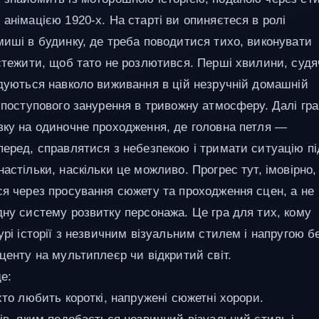
анімацією 1920-х. На старті ви опиняєтеся в ролі
миші в будинку, де треба поводитися тихо, виконувати
 стежити, щоб тато не розлютився. Перші хвилини, суд
удуються навколо виживання в цій незручній домашній
а поступового занурення в тривожну атмосферу. Далі гра
вку на одиночне проходження, де головна петля —
перед, справлятися з небезпекою і тримати ситуацію пі
астільки, наскільки це можливо. Прогрес тут, імовірно,
ся через просування сюжету та проходження сцен, а не
дну систему розвитку персонажа. Це гра для тих, кому
урі історії з незвичним візуальним стилем і напругою б
центу на мультиплеєр чи відкритий світ.
е:
хто любить короткі, напружені сюжетні хорори.