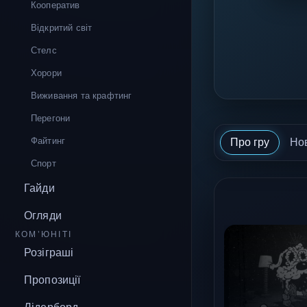
Кооператив
Відкритий світ
Стелс
Хорори
Виживання та крафтинг
Перегони
Файтинг
Про гру
Но
Спорт
Гайди
Огляди
КОМ’ЮНІТІ
Розіграші
Пропозиції