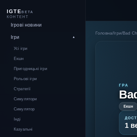
IGTE
BETA
КОНТЕНТ
Ігрові новини
Головна
/
Ігри
/
Bad C
Ігри
Усі ігри
Екшн
Пригодницькі ігри
Рольові ігри
ГРА
Стратегії
Ba
Симулятори
Екшн
Симулятор
ДОСТ
Інді
1 в
Казуальні