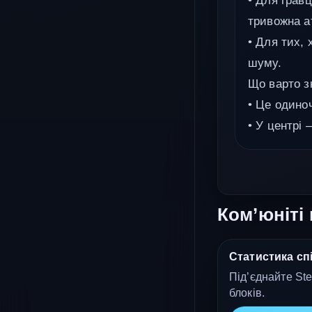
• Для грав
тривожна 
• Для тих,
шуму.
Що варто з
• Це одиноч
• У центрі 
Ком’юніті 
Статистика спі
Під’єднайте Ste
блоків.