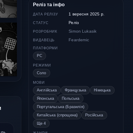
Реліз та інфо
1 вересня 2025 р.
ДАТА РЕЛІЗУ
Реліз
СТАТУС
Simon Lukasik
РОЗРОБНИК
Feardemic
ВИДАВЕЦЬ
ПЛАТФОРМИ
PC
РЕЖИМИ
Соло
МОВИ
Англійська
Французька
Німецька
Японська
Польська
Португальська (Бразилія)
и
Китайська (спрощена)
Російська
Ще 4
иль,
ЖАНРИ