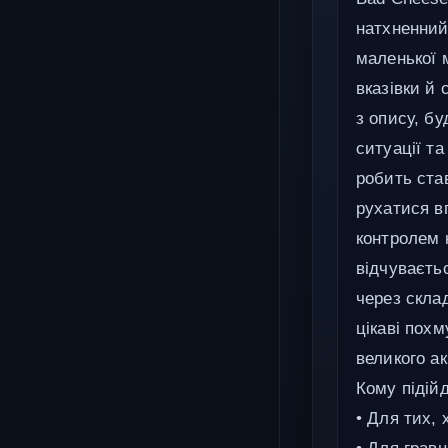
натхненний 
маленької 
вказівки й
з опису, б
ситуації т
робить ста
рухатися в
контролем н
відчуваєть
через скла
цікаві похм
великого ак
Кому підійд
• Для тих, 