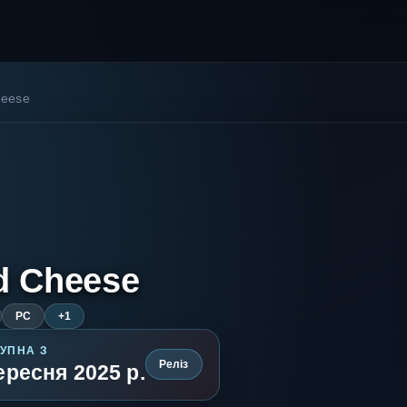
heese
d Cheese
PC
+1
УПНА З
Реліз
ересня 2025 р.