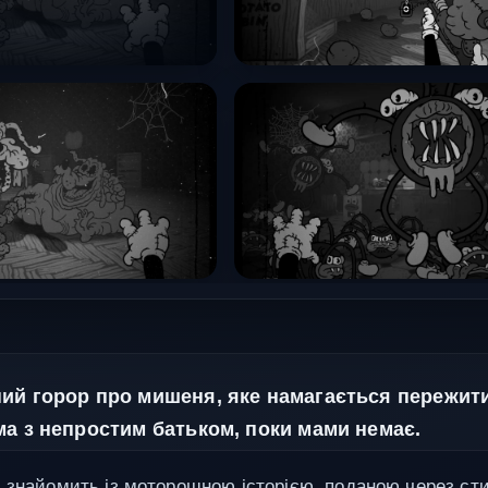
ий горор про мишеня, яке намагається пережит
ма з непростим батьком, поки мами немає.
 знайомить із моторошною історією, поданою через ст