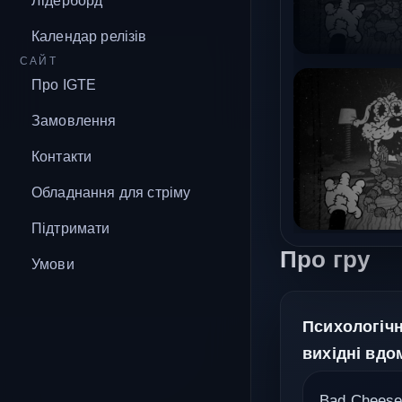
Лідерборд
Календар релізів
САЙТ
Про IGTE
Замовлення
Контакти
Обладнання для стріму
Підтримати
Про гру
Умови
Психологічн
вихідні вдо
Bad Cheese