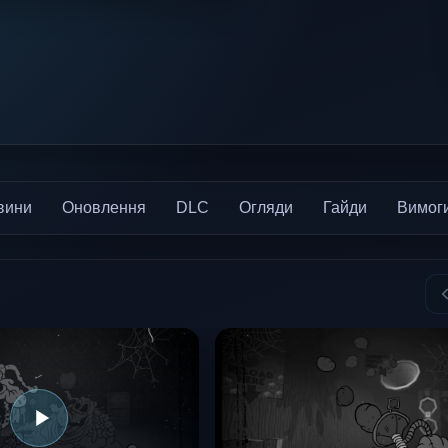
вини
Оновлення
DLC
Огляди
Гайди
Вимог