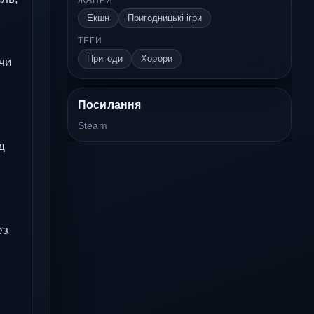
Екшн
Пригодницькі ігри
ТЕГИ
Пригоди
Хорори
ячи
Посилання
Steam
д
ез