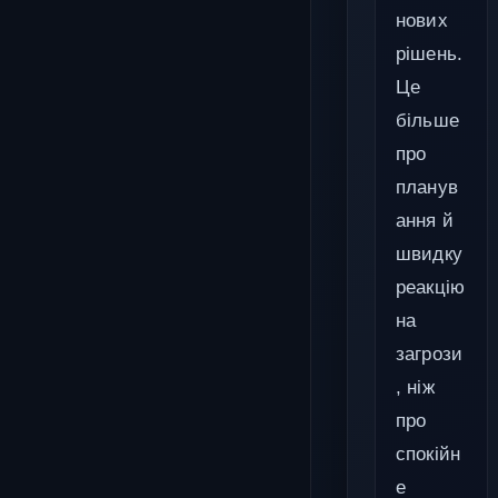
нових
рішень.
Це
більше
про
планув
ання й
швидку
реакцію
на
загрози
, ніж
про
спокійн
е