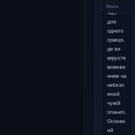
ому
Steam
часі
для
одного
гравця,
де ви
керуєте
вижива
нням на
небезп
ечній
чужій
планеті.
Основн
ий