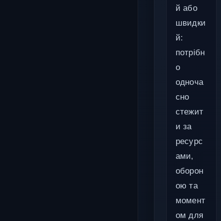
й або
швидки
й:
потрібн
о
одноча
сно
стежит
и за
ресурс
ами,
оборон
ою та
момент
ом для