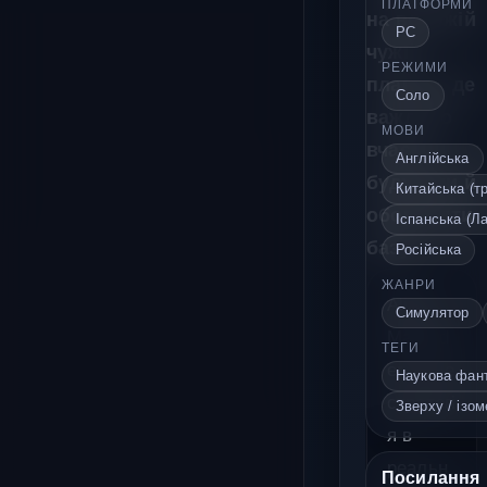
ПЛАТФОРМИ
на ворожій
PC
чужій
РЕЖИМИ
планеті, де
Соло
важливо
МОВИ
вчасно
Англійська
будувати й
Китайська (т
обороняти
Іспанська (Л
базу.
Російська
ЖАНРИ
Alien
Симулятор
Maraud
ТЕГИ
er — це
Наукова фан
стратегі
Зверху / ізом
я в
реальн
Посилання