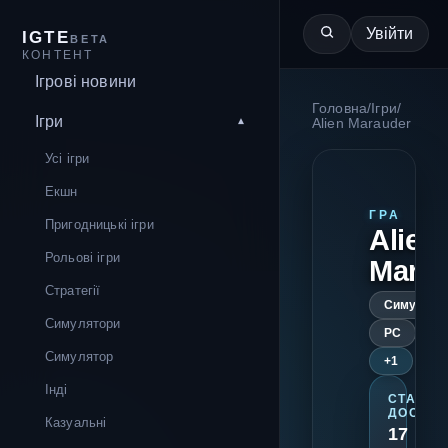
Увійти
IGTE
BETA
КОНТЕНТ
Ігрові новини
Головна
/
Ігри
/
Ігри
Alien Marauder
Усі ігри
Екшн
ГРА
Пригодницькі ігри
Alien
Рольові ігри
Mara
Стратегії
Симулято
Симулятори
PC
Симулятор
+1
Інді
СТАРТ
ДОСТУП
Казуальні
17