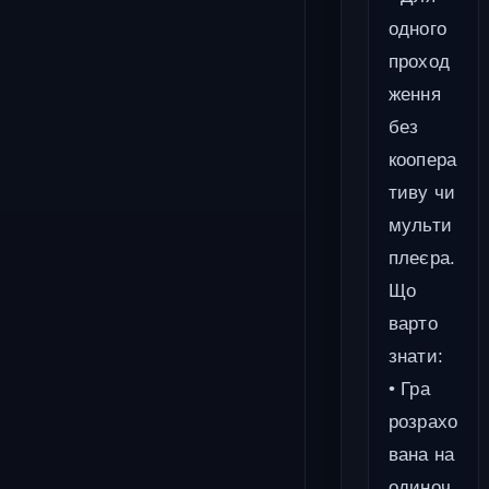
одного
проход
ження
без
коопера
тиву чи
мульти
плеєра.
Що
варто
знати:
• Гра
розрахо
вана на
одиноч