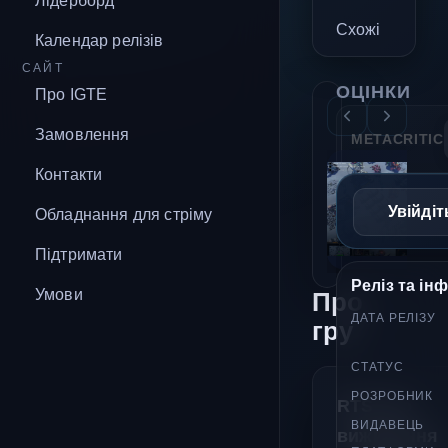
Лідерборд
Схожі
Календар релізів
САЙТ
ОЦІНКИ
Про IGTE
Замовлення
METACRITIC
Контакти
Увійдіт
Обладнання для стріму
Підтримати
Реліз та ін
Умови
Про
ДАТА РЕЛІЗУ
гру
СТАТУС
РОЗРОБНИК
RTS про
ВИДАВЕЦЬ
виживання