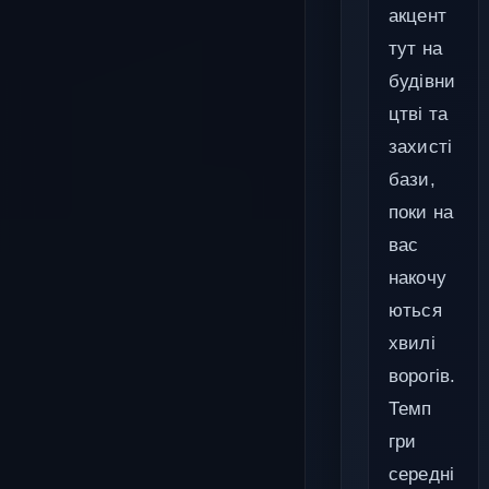
акцент
тут на
будівни
цтві та
захисті
бази,
поки на
вас
накочу
ються
хвилі
ворогів.
Темп
гри
середні