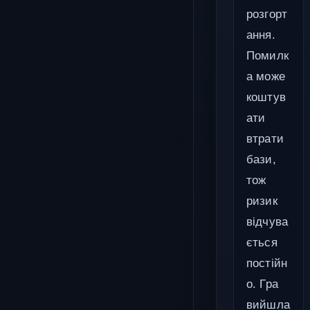
розгорт
ання.
Помилк
а може
коштув
ати
втрати
бази,
тож
ризик
відчува
ється
постійн
о. Гра
вийшла