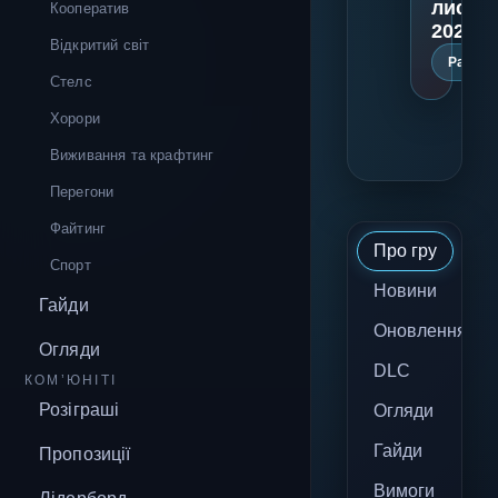
листо
Кооператив
2021 р
Відкритий світ
Ранній
Стелс
Хорори
Виживання та крафтинг
Перегони
Файтинг
Про гру
Спорт
Новини
Гайди
Оновлення
Огляди
DLC
КОМ’ЮНІТІ
Розіграші
Огляди
Гайди
Пропозиції
Вимоги