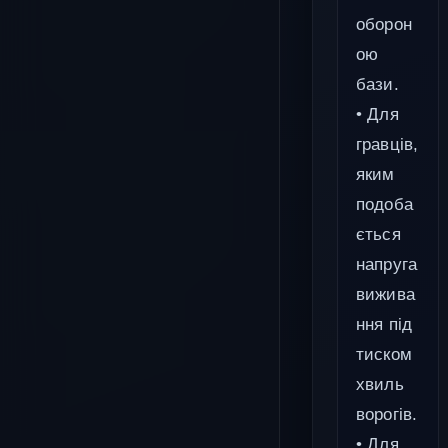
оборон
ою
бази.
• Для
гравців,
яким
подоба
ється
напруга
вижива
ння під
тиском
хвиль
ворогів.
• Для