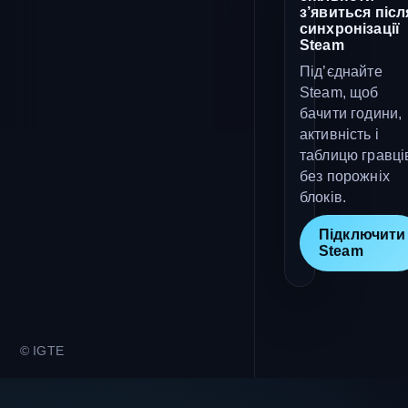
з’явиться післ
синхронізації
Steam
Під’єднайте
Steam, щоб
бачити години,
активність і
таблицю гравці
без порожніх
блоків.
Підключити
Steam
© IGTE