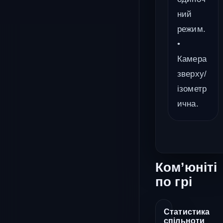
ний
режим.
•
Камера
зверху/
ізометр
ична.
Ком’юніті
по грі
Статистика
спільноти