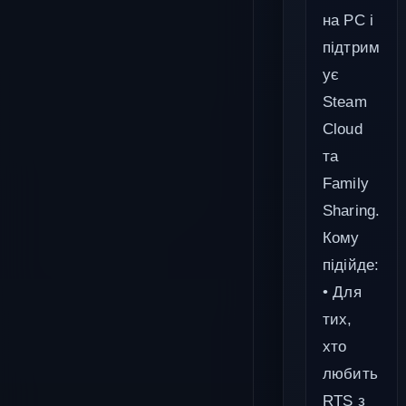
на PC і
підтрим
ує
Steam
Cloud
та
Family
Sharing.
Кому
підійде:
• Для
тих,
хто
любить
RTS з