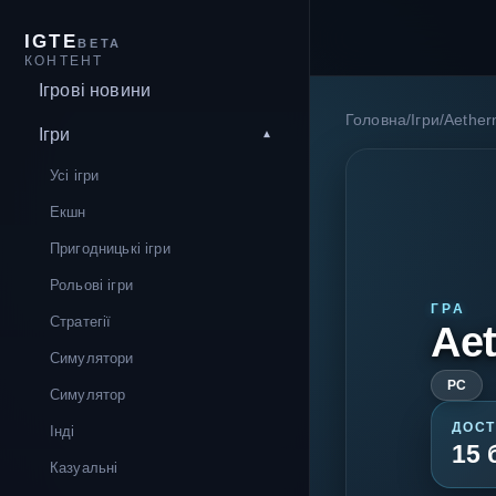
IGTE
BETA
КОНТЕНТ
Ігрові новини
Головна
/
Ігри
/
Aether
Ігри
Усі ігри
Екшн
Пригодницькі ігри
Рольові ігри
ГРА
Стратегії
Aet
Симулятори
PC
Симулятор
ДОСТ
Інді
15 
Казуальні