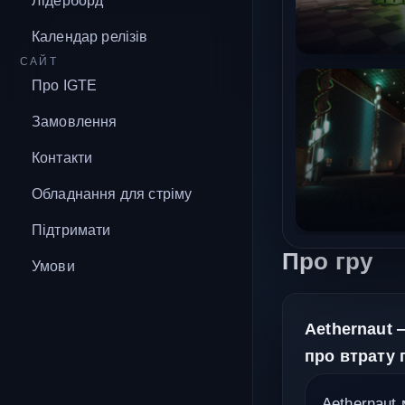
Лідерборд
Календар релізів
САЙТ
Про IGTE
Замовлення
Контакти
Обладнання для стріму
Підтримати
Про гру
Умови
Aethernaut 
про втрату 
Aethernaut