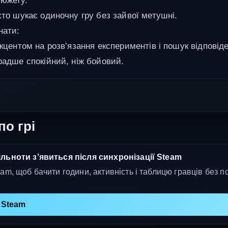
сюжету.
хто шукає одиночну гру без зайвої метушні.
нати:
акцентом на розв’язання експериментів і пошук відповід
 радше спокійний, ніж бойовий.
по грі
льноти з’явиться після синхронізації Steam
am, щоб бачити години, активність і таблицю гравців без п
 Steam