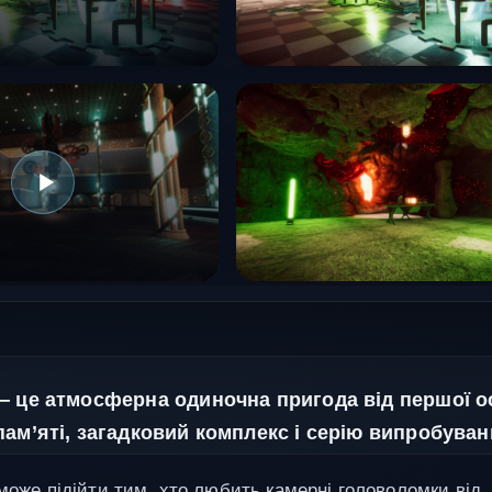
— це атмосферна одиночна пригода від першої 
пам’яті, загадковий комплекс і серію випробуван
 може підійти тим, хто любить камерні головоломки від