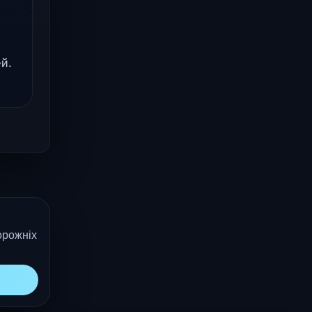
ей.
орожніх