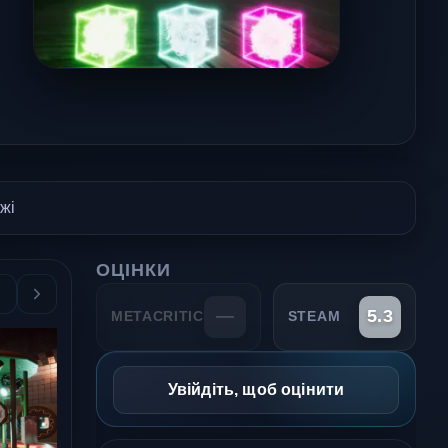
жі
ОЦІНКИ
—
5.3
METACRITIC
STEAM
Увійдіть, щоб оцінити