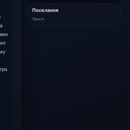
Посилання
е
Steam
ра
тами
ент
ому
гра