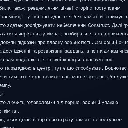
и, а також гравцям, яким цікаві історії з поступовим
 таємниці. Тут ви прокидаєтеся без пам’яті й отримуєт
хто здатен досліджувати небезпечний Construct. Далі г
ухатися через низку кімнат, розбиратися з експеримен
 докупи підказки про власну особистість. Основний акц
 дослідженні та розв’язанні завдань, а не на динамічн
що вам подобаються спокійніші ігри з напруженою
 та загадкою в центрі, тут є що спробувати. Водночас 
йти тим, хто чекає великого розмаїття механік або дуже
емпу.
е:
 хто любить головоломки від першої особи й уважне
я кімнат.
ів, яким цікаві історії про втрату пам’яті та поступове