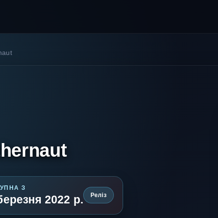
naut
hernaut
УПНА З
Реліз
березня 2022 р.