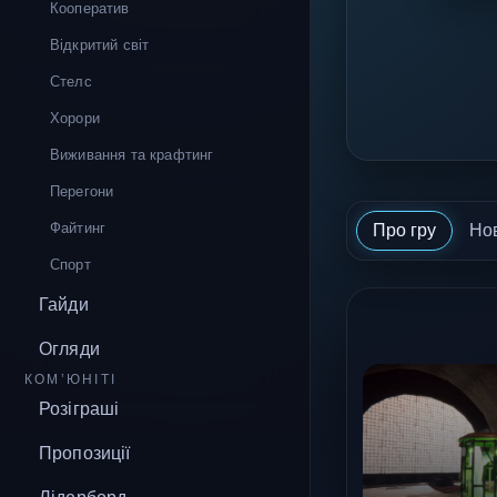
Кооператив
Відкритий світ
Стелс
Хорори
Виживання та крафтинг
Перегони
Файтинг
Про гру
Но
Спорт
Гайди
Огляди
КОМ’ЮНІТІ
Розіграші
Пропозиції