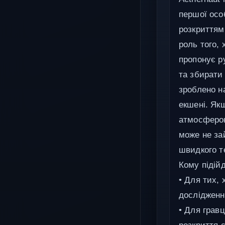
першої особ
розкриттям
роль того, 
пропонує р
та збирати
зроблено на
екшені. Як
атмосферою
може не за
швидкого т
Кому підійд
• Для тих,
дослідженн
• Для гравц