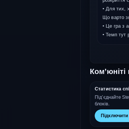
розкриття 
• Для тих, 
Що варто з
• Це гра з 
• Темп тут
Ком’юніті 
Статистика спі
Під’єднайте Ste
блоків.
Підключити