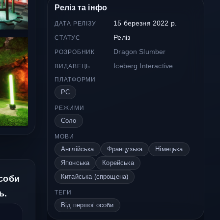
Реліз та інфо
15 березня 2022 р.
ДАТА РЕЛІЗУ
Реліз
СТАТУС
Dragon Slumber
РОЗРОБНИК
Iceberg Interactive
ВИДАВЕЦЬ
ПЛАТФОРМИ
PC
РЕЖИМИ
Соло
МОВИ
Англійська
Французька
Німецька
Японська
Корейська
Китайська (спрощена)
особи
ь.
ТЕГИ
Від першої особи