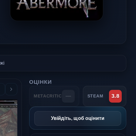
жі
ОЦІНКИ
—
3.8
METACRITIC
STEAM
Увійдіть, щоб оцінити