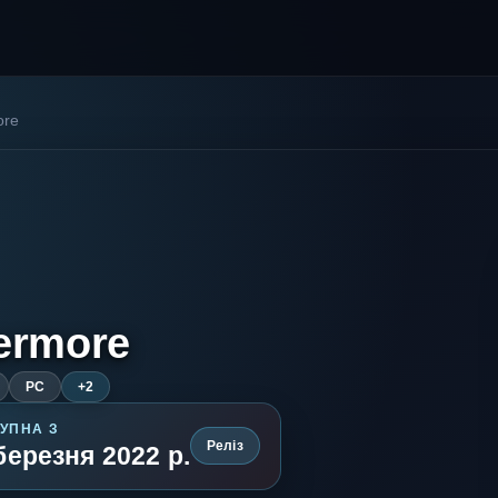
ore
ermore
PC
+2
УПНА З
Реліз
березня 2022 р.