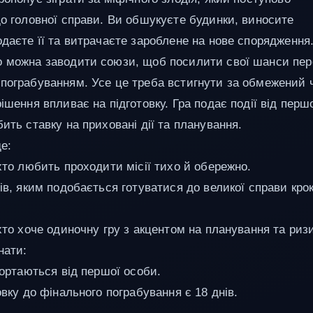
до головної справи. Ви обшукуєте будинки, виносите
одаєте її та витрачаєте зароблене на нове спорядження
 можна заводити союзи, щоб посилити свої шанси пер
пограбуванням. Усе це треба встигнути за обмежений 
ішення впливає на підготовку. Гра подає події від перш
ить ставку на приховані дії та планування.
е:
 хто любить проходити місії тихо й обережно.
ів, яким подобається готуватися до великої справи крок
хто хоче одиночну гру з акцентом на планування та ризи
нати:
гортаються від першої особи.
овку до фінального пограбування є 18 днів.