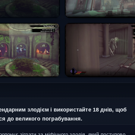
ендарним злодієм і використайте 18 днів, щоб
ся до великого пограбування.
опонує зіграти за міфічного злодія, який поступово