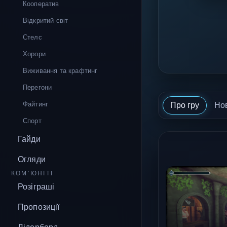
Кооператив
Відкритий світ
Стелс
Хорори
Виживання та крафтинг
Перегони
Файтинг
Про гру
Но
Спорт
Гайди
Огляди
КОМ’ЮНІТІ
Розіграші
Пропозиції