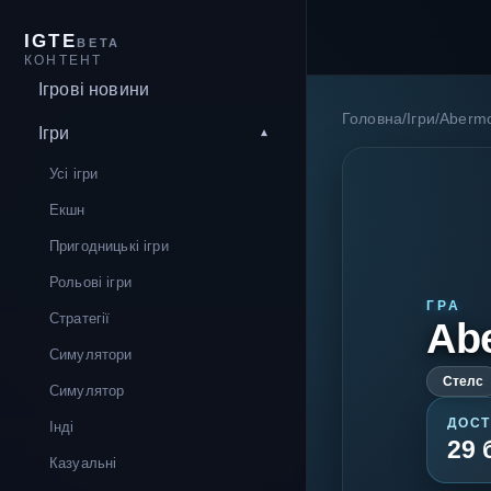
IGTE
BETA
КОНТЕНТ
Ігрові новини
Головна
/
Ігри
/
Aberm
Ігри
Усі ігри
Екшн
Пригодницькі ігри
Рольові ігри
ГРА
Стратегії
Ab
Симулятори
Стелс
Симулятор
ДОСТ
Інді
29 
Казуальні