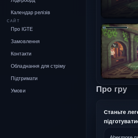
Лідерборд
Календар релізів
САЙТ
Про IGTE
Замовлення
Контакти
Обладнання для стріму
Підтримати
Про гру
Умови
Станьте лег
підготувати
Abermore пр