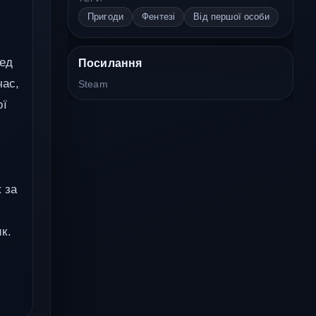
Пригоди
Фентезі
Від першої особи
.
ед
Посилання
час,
Steam
ої
 за
к.