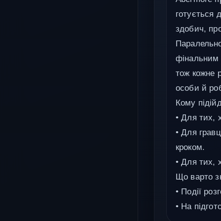
готується 
здобич, пр
Паралельно
фінальним 
тож кожне р
особи й роб
Кому підійд
• Для тих,
• Для гравц
кроком.
• Для тих, 
Що варто з
• Події роз
• На підгот