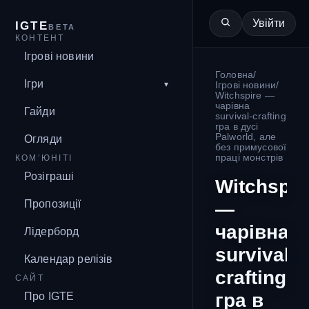
Увійти
IGTE
BETA
КОНТЕНТ
Ігрові новини
Головна
/
Ігри
Ігрові новини
/
Witchspire —
чарівна
Гайди
survival-crafting
гра в дусі
Palworld, але
Огляди
без примусової
праці монстрів
КОМ’ЮНІТІ
Розіграші
Witchspir
Пропозиції
—
чарівна
Лідерборд
survival-
Календар релізів
crafting
САЙТ
гра в
Про IGTE