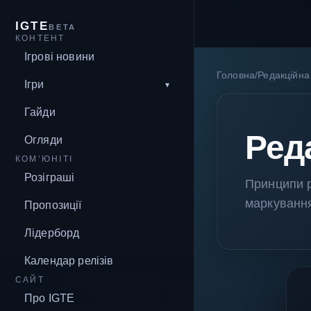
IGTE
BETA
КОНТЕНТ
Ігрові новини
Головна
/
Редакційна
Ігри
Гайди
Ред
Огляди
КОМ’ЮНІТІ
Розіграші
Принципи р
маркування
Пропозиції
Лідерборд
Календар релізів
САЙТ
Про IGTE